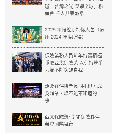
辦「台灣之光 榮耀全球」聯
誼會 千人共襄盛舉
2025 年報稅新制懶人包（適
用 2024 年度所得）
保險業務人員每年持續積極
爭取亞太保險獎 以保持競爭
力並不斷突破自我
想要在保險業長期扎根，成
為超業，您不能不知道的
事！
亞太保險獎~引領保險夥伴
榮登國際舞台