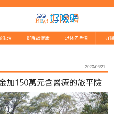
蝦米！遊柬埔寨先收9
懂生活
好險談健康
退休先準備
好
2020/06/21
金加150萬元含醫療的旅平險