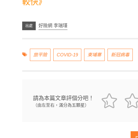
較快》
好險網 李瑞瑾
旅平險
COVID-19
柬埔寨
新冠病毒
請為本篇文章評個分吧！
（由左至右，滿分為五顆星）