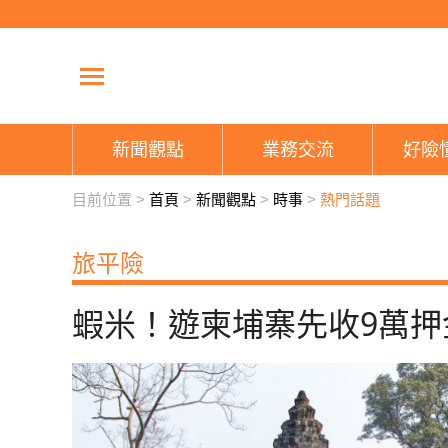
新聞觀點
業務交流
好險
目前位置 >
首頁
>
新聞觀點
>
時事
>
熱門話題
旅平險
蝦米！遊柬埔寨先收9萬押