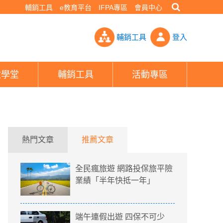
輔銷工具
e教育平台
IFPA專區
會員中心
萬押金加150萬元含醫療的旅平險- PHEW!好險網
輔銷工具
登入
險學堂
輔銷工具
活動專區
熱門文章
推薦文章
全民瘋旅遊 網路投保旅平險
業績「半年快抵一年」
端午連假出遊 四保不可少