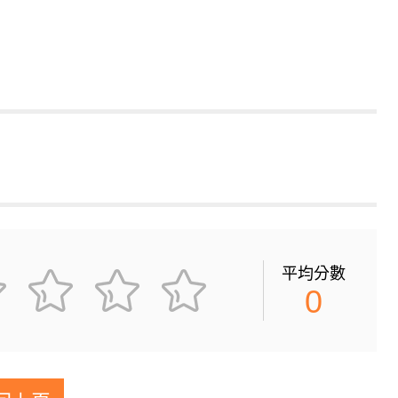
平均分數
0