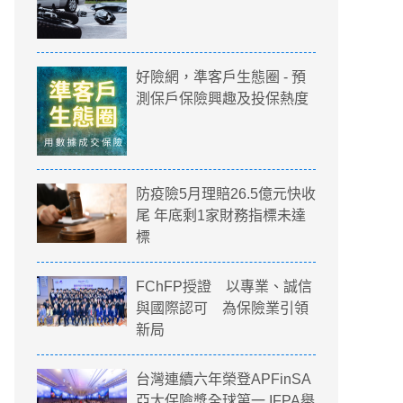
好險網，準客戶生態圈 - 預
測保戶保險興趣及投保熱度
防疫險5月理賠26.5億元快收
尾 年底剩1家財務指標未達
標
FChFP授證 以專業、誠信
與國際認可 為保險業引領
新局
台灣連續六年榮登APFinSA
亞太保險獎全球第一 IFPA舉