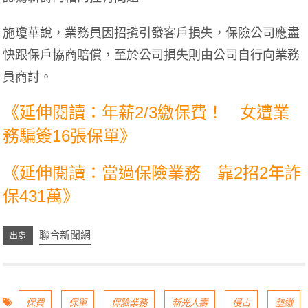
施瓊華說，業務員因招攬引發客戶損失，保險公司應盡
快跟保戶協商賠償，至於公司損失則由公司自行向業務
員商討。
《延伸閱讀：年薪2/3繳保費！ 女遭業
務騙簽16張保單》
《延伸閱讀：當過保險業務 靠2招2年詐
保431萬》
聯合新聞網
保費
保單
保險業務
新光人壽
侵占
墊繳