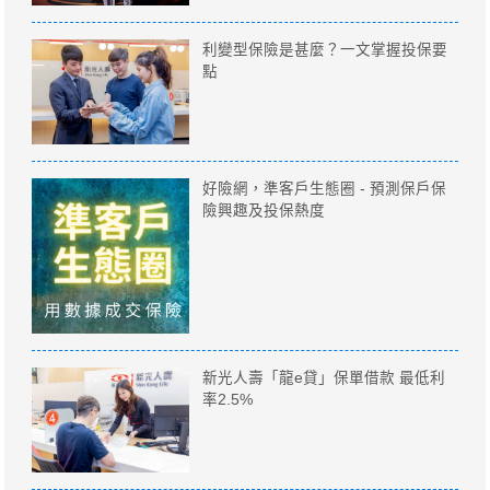
利變型保險是甚麼？一文掌握投保要
點
好險網，準客戶生態圈 - 預測保戶保
險興趣及投保熱度
新光人壽「龍e貸」保單借款 最低利
率2.5%