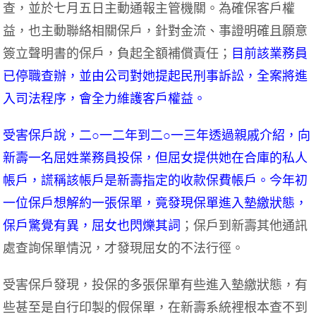
查，並於七月五日主動通報主管機關。為確保客戶權
益，也主動聯絡相關保戶，針對金流、事證明確且願意
簽立聲明書的保戶，負起全額補償責任；
目前該業務員
已停職查辦，並由公司對她提起民刑事訴訟，全案將進
入司法程序，會全力維護客戶權益。
受害保戶說，二○一二年到二○一三年透過親戚介紹，向
新壽一名屈姓業務員投保，但屈女提供她在合庫的私人
帳戶，謊稱該帳戶是新壽指定的收款保費帳戶。今年初
一位保戶想解約一張保單，竟發現保單進入墊繳狀態，
保戶驚覺有異，屈女也閃爍其詞
；保戶到新壽其他通訊
處查詢保單情況，才發現屈女的不法行徑。
受害保戶發現，投保的多張保單有些進入墊繳狀態，有
些甚至是自行印製的假保單，在新壽系統裡根本查不到