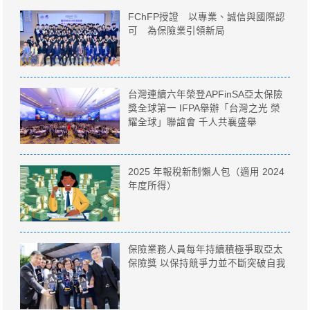
FChFP授證 以專業、誠信與國際認
可 為保險業引領新局
台灣連續六年榮登APFinSA亞太保險
獎全球第一 IFPA舉辦「台灣之光 榮
耀全球」聯誼會 千人共襄盛舉
2025 年報稅新制懶人包（適用 2024
年度所得）
保險業務人員每年持續積極爭取亞太
保險獎 以保持競爭力並不斷突破自我