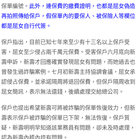
保單編號。
此外，連保費的繳費證明，也都是屈女偽造
再拍照傳給保戶，假保單內的要保人、被保險人等欄位
都是屈女自行代簽。
保戶指出，目前已知七年來至少有十三名以上保戶受
害，屈女至少侵占兩千萬元保費。受害保戶六月底向新
壽申訴，新壽才回應確實發現屈女有問題，而她過去也
曾發生過詐騙案例。七月初新壽主持協調會議，屈女承
認侵占保費，並承諾隔周將退回保費，但保戶隔周收到
屈女簡訊，表示無法還錢，後續處理交給總公司。
保戶也提出希望新壽可將被詐騙的保單恢復效力，但新
壽表示保戶被詐騙的保單已下架，無法恢復。保戶質
疑，新壽明明早知道該業務員有問題，卻未及時處理，
認為新壽內稽內控有問題。