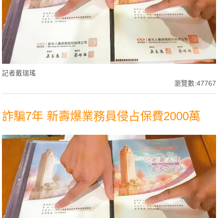
記者戴瑞瑤
瀏覽數:47767
詐騙7年 新壽爆業務員侵占保費2000萬