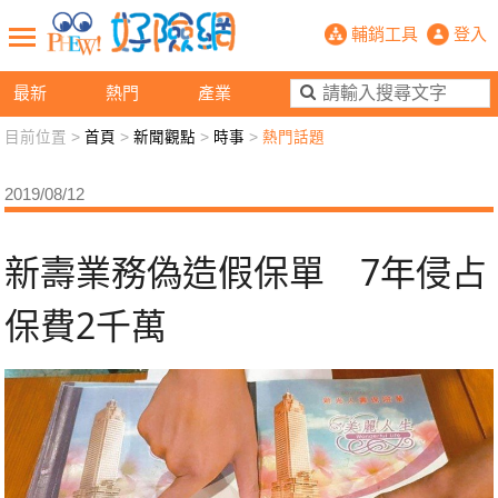
新壽業務偽造假保單 7年侵占保費2千
輔銷工具
登入
最新
熱門
產業
目前位置 >
首頁
>
新聞觀點
>
時事
>
熱門話題
新聞觀點
業務交流
好險懂生活
好險談健康
2019/08/12
退休先準備
好險學堂
輔銷工具
活動專區
新壽業務偽造假保單 7年侵占
保費2千萬