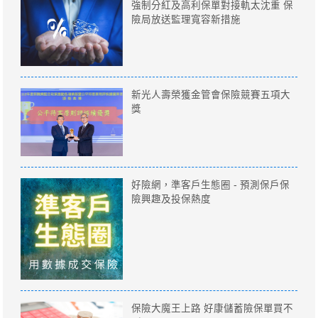
強制分紅及高利保單對接軌太沈重 保
險局放送監理寬容新措施
新光人壽榮獲金管會保險競賽五項大
獎
好險網，準客戶生態圈 - 預測保戶保
險興趣及投保熱度
保險大魔王上路 好康儲蓄險保單買不