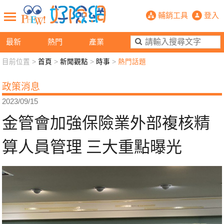
金管會加強保險業外部複核精算人員管
輔銷工具
登入
最新
熱門
產業
目前位置 >
首頁
>
新聞觀點
>
時事
>
熱門話題
新聞觀點
業務交流
好險懂生活
好險談健康
政策消息
退休先準備
好險學堂
輔銷工具
活動專區
2023/09/15
金管會加強保險業外部複核精
算人員管理 三大重點曝光