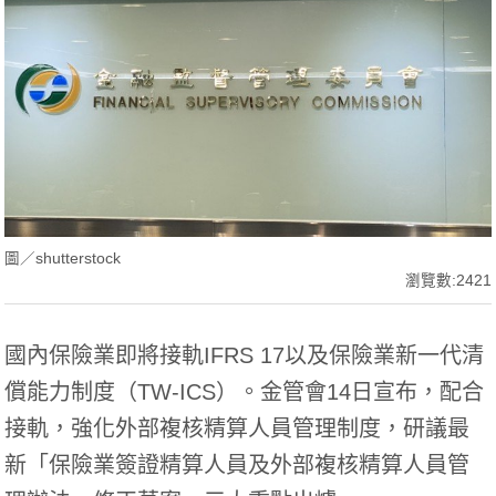
圖／shutterstock
瀏覽數:2421
國內
保險
業即將接軌IFRS 17以及保險業新一代清
償能力制度（TW-ICS）。
金管會
14日宣布，配合
接軌，強化外部複核精算人員管理制度，研議最
新「保險業
簽證
精算人員及外部複核精算人員管