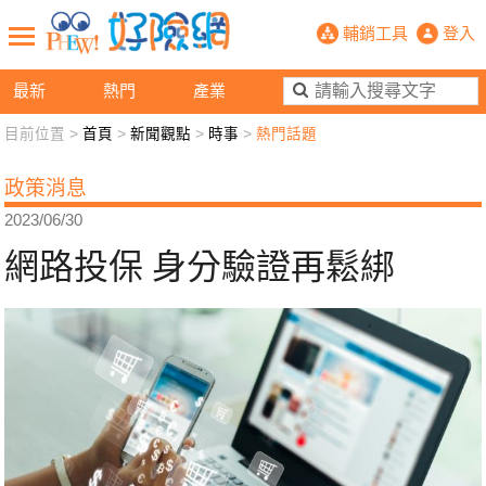
網路投保 身分驗證再鬆綁- PHEW!
輔銷工具
登入
最新
熱門
產業
目前位置 >
首頁
>
新聞觀點
>
時事
>
熱門話題
新聞觀點
業務交流
好險懂生活
好險談健康
政策消息
退休先準備
好險學堂
輔銷工具
活動專區
2023/06/30
網路投保 身分驗證再鬆綁