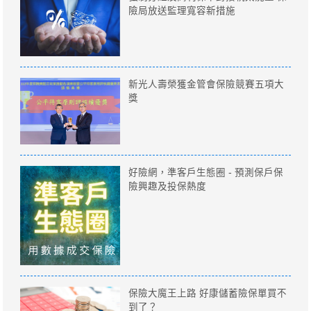
險局放送監理寬容新措施
新光人壽榮獲金管會保險競賽五項大
獎
好險網，準客戶生態圈 - 預測保戶保
險興趣及投保熱度
保險大魔王上路 好康儲蓄險保單買不
到了？