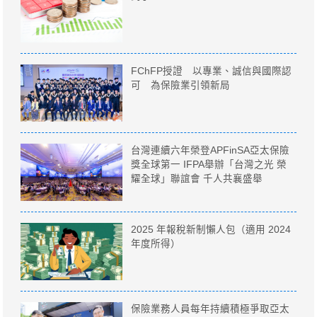
FChFP授證 以專業、誠信與國際認
可 為保險業引領新局
台灣連續六年榮登APFinSA亞太保險
獎全球第一 IFPA舉辦「台灣之光 榮
耀全球」聯誼會 千人共襄盛舉
2025 年報稅新制懶人包（適用 2024
年度所得）
保險業務人員每年持續積極爭取亞太