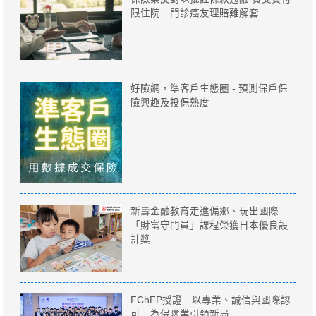
限住院…門診癌友理賠難解套
好險網，準客戶生態圈 - 預測保戶保
險興趣及投保熱度
新壽金融教育走進偏鄉、玩出國際
「財富守門員」課程榮獲日本優良設
計獎
FChFP授證 以專業、誠信與國際認
可 為保險業引領新局