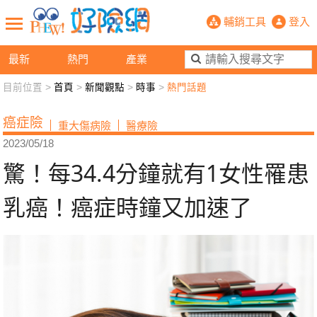
驚！每34.4分鐘就有1女性罹患乳癌
輔銷工具
登入
最新
熱門
產業
目前位置 >
首頁
>
新聞觀點
>
時事
>
熱門話題
新聞觀點
業務交流
好險懂生活
好險談健康
癌症險
重大傷病險
醫療險
退休先準備
好險學堂
輔銷工具
活動專區
2023/05/18
驚！每34.4分鐘就有1女性罹患
乳癌！癌症時鐘又加速了