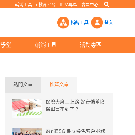
輔銷工具
e教育平台
IFPA專區
會員中心
多- PHEW!好險網
輔銷工具
登入
險學堂
輔銷工具
活動專區
熱門文章
推薦文章
保險大魔王上路 好康儲蓄險
保單買不到了？
落實ESG 樹立綠色客戶服務