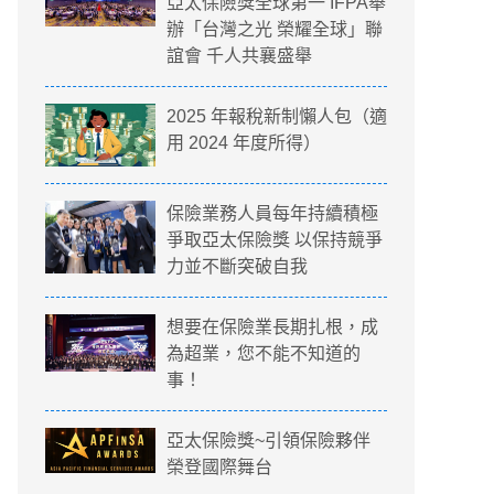
亞太保險獎全球第一 IFPA舉
辦「台灣之光 榮耀全球」聯
誼會 千人共襄盛舉
2025 年報稅新制懶人包（適
用 2024 年度所得）
保險業務人員每年持續積極
爭取亞太保險獎 以保持競爭
力並不斷突破自我
想要在保險業長期扎根，成
為超業，您不能不知道的
事！
亞太保險獎~引領保險夥伴
榮登國際舞台