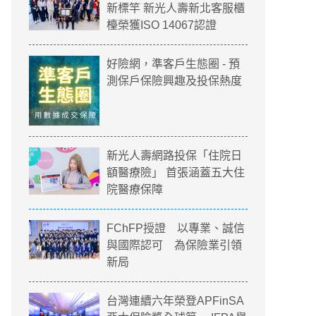
新標竿 新光人壽新北客服櫃
檯榮獲ISO 14067認證
好險網，準客戶生態圈 - 預
測保戶保險興趣及投保熱度
新光人壽網路投保「住院日
額醫療險」 首張涵蓋五大住
院醫療保障
FChFP授證 以專業、誠信
與國際認可 為保險業引領
新局
台灣連續六年榮登APFinSA