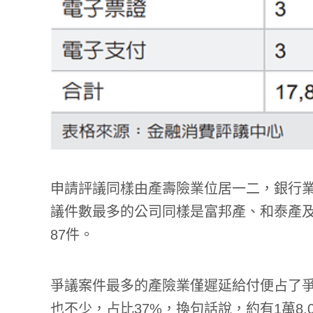
申請評議同樣由產壽險業位居一二，銀行業第三
議件數最多的公司同樣是富邦產、和泰產及新
87件。
爭議案件最多的產險業僅遲延給付便占了爭
也不少，占比37%，換句話說，約有1萬8