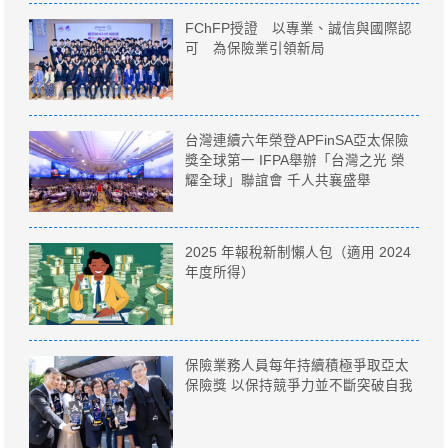
FChFP授證 以專業、誠信與國際認
可 為保險業引領新局
台灣連續六年榮登APFinSA亞太保險
獎全球第一 IFPA舉辦「台灣之光 榮
耀全球」聯誼會 千人共襄盛舉
2025 年報稅新制懶人包（適用 2024
年度所得）
保險業務人員每年持續積極爭取亞太
保險獎 以保持競爭力並不斷突破自我