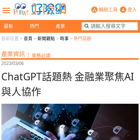
ChatGPT話題熱 金融業聚焦AI與人
輔銷工具
登入
最新
熱門
產業
目前位置 >
首頁
>
新聞觀點
>
時事
>
熱門話題
新聞觀點
業務交流
好險懂生活
好險談健康
產業資訊
業務必讀
退休先準備
好險學堂
輔銷工具
活動專區
2023/03/06
ChatGPT話題熱 金融業聚焦AI
與人協作