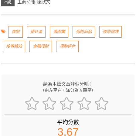
工商時報 陳欣文
風險
退休金
壽險業
保險商品
股市慘跌
投資績效
金融理財
規劃退休
請為本篇文章評個分吧！
（由左至右，滿分為五顆星）
平均分數
3.67