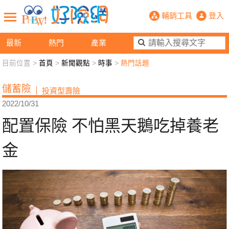
配置保險 不怕黑天鵝吃掉養老金- P
輔銷工具
登入
最新
熱門
產業
目前位置 >
首頁
>
新聞觀點
>
時事
>
熱門話題
新聞觀點
業務交流
好險懂生活
好險談健康
儲蓄險
投資型壽險
退休先準備
好險學堂
輔銷工具
活動專區
2022/10/31
配置保險 不怕黑天鵝吃掉養老
金