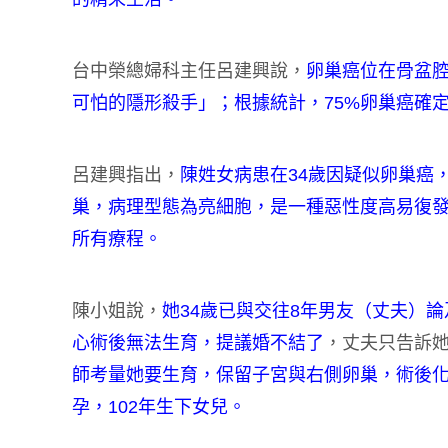
台中榮總婦科主任呂建興說，
卵巢癌位在骨盆
可怕的隱形殺手」；根據統計，75%卵巢癌確
呂建興指出，
陳姓女病患在34歲因疑似卵巢癌
巢，病理型態為亮細胞，是一種惡性度高易復發
所有療程。
陳小姐說，
她34歲已與交往8年男友（丈夫）
心術後無法生育，提議婚不結了
，丈夫只告訴
師考量她要生育，保留子宮與右側卵巢，術後
孕，102年生下女兒。