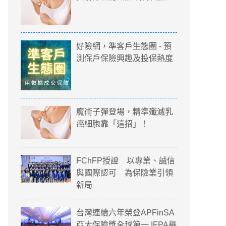
好險網，準客戶生態圈 - 預
測保戶保險興趣及投保熱度
魔術子彈登場，精準殲滅乳
癌細胞靠「這招」！
FChFP授證 以專業、誠信
與國際認可 為保險業引領
新局
台灣連續六年榮登APFinSA
亞太保險獎全球第一 IFPA舉