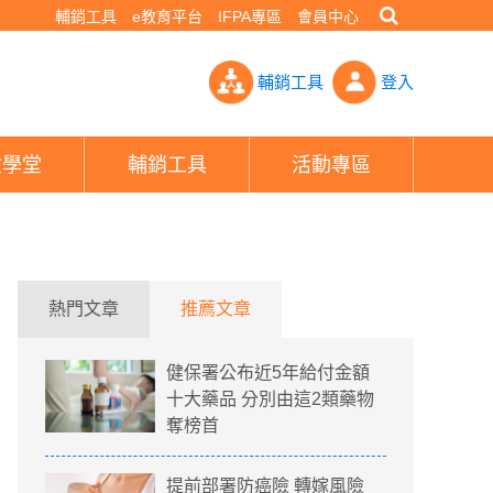
輔銷工具
e教育平台
IFPA專區
會員中心
度復發 歷經3次療程仍存活- PHEW!好險網
輔銷工具
登入
險學堂
輔銷工具
活動專區
熱門文章
推薦文章
健保署公布近5年給付金額
十大藥品 分別由這2類藥物
奪榜首
提前部署防癌險 轉嫁風險