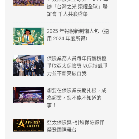
辦「台灣之光 榮耀全球」聯
誼會 千人共襄盛舉
2025 年報稅新制懶人包（適
用 2024 年度所得）
保險業務人員每年持續積極
爭取亞太保險獎 以保持競爭
力並不斷突破自我
想要在保險業長期扎根，成
為超業，您不能不知道的
事！
亞太保險獎~引領保險夥伴
榮登國際舞台