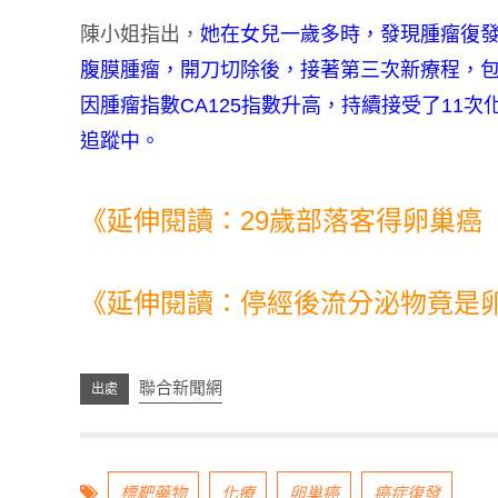
陳小姐指出，
她在女兒一歲多時，發現腫瘤復發
腹膜腫瘤，開刀切除後，接著第三次新療程，包
因腫瘤指數CA125指數升高，持續接受了11
追蹤中。
《延伸閱讀：29歲部落客得卵巢癌
《延伸閱讀：停經後流分泌物竟是卵
聯合新聞網
標靶藥物
化療
卵巢癌
癌症復發