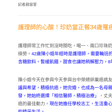
記者趙容萱
護理師的心酸！珍奶當正餐34歲罹
護理師常工作忙到沒時間吃，喝一、兩口珍珠
操勞。
42歲陳小姐年經時是護理師，需要輪班
含糖飲料，暫緩飢餓，甜食也讓她稍解壓力，8
陳小姐今天在參與今天參與台中榮總卵巢癌病
議與希望，積極抗癌，她完婚，也成為一名母親
發，她始終選擇「相信醫師，積極治療」
，丈
癌的最佳動力。
現在她擔任學校志工，生活重
的精采生活。