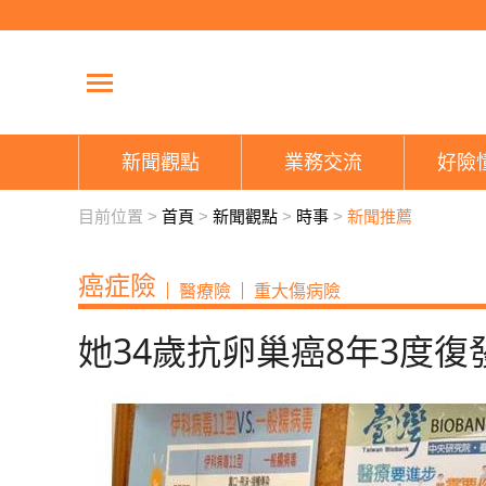
新聞觀點
業務交流
好險
目前位置 >
首頁
>
新聞觀點
>
時事
>
新聞推薦
癌症險
醫療險
重大傷病險
她34歲抗卵巢癌8年3度