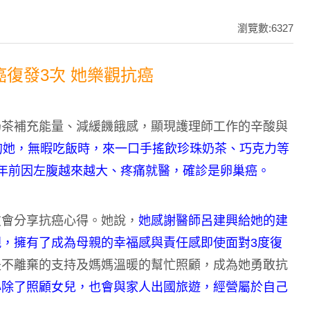
瀏覽數:6327
癌復發3次 她樂觀抗癌
奶茶補充能量、減緩饑餓感，顯現護理師工作的辛酸與
的她，無暇吃飯時，來一口手搖飲珍珠奶茶、巧克力等
年前因左腹越來越大、疼痛就醫，確診是卵巢癌。
友會分享抗癌心得。她說，
她感謝醫師呂建興給她的建
，擁有了成為母親的幸福感與責任感即使面對3度復
夫不離棄的支持及媽媽溫暖的幫忙照顧，成為她勇敢抗
心除了照顧女兒，也會與家人出國旅遊，經營屬於自己