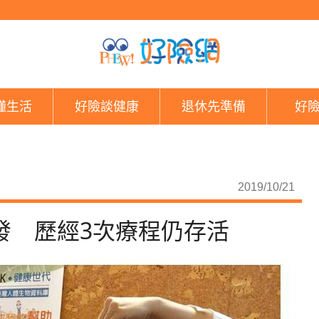
她34歲抗卵巢癌8年3
懂生活
好險談健康
退休先準備
好
2019/10/21
復發 歷經3次療程仍存活