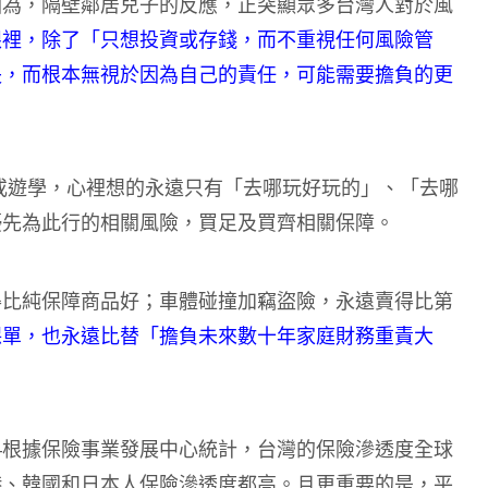
因為，隔壁鄰居兒子的反應，正突顯眾多台灣人對於風
眼裡，除了「只想投資或存錢，而不重視任何風險管
失，而根本無視於因為自己的責任，可能需要擔負的更
或遊學，心裡想的永遠只有「去哪玩好玩的」、「去哪
優先為此行的相關風險，買足及買齊相關保障。
得比純保障商品好；車體碰撞加竊盜險，永遠賣得比第
保單，也永遠比替「擔負未來數十年家庭財務重責大
—根據保險事業發展中心統計，台灣的保險滲透度全球
港、韓國和日本人保險滲透度都高。且更重要的是，平