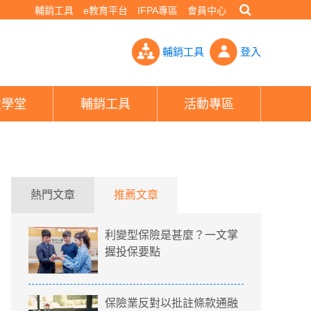
輔銷工具
e教育平台
IFPA專區
會員中心
 分析他人責任更重要- PHEW!好險網
輔銷工具
登入
險學堂
輔銷工具
活動專區
熱門文章
推薦文章
利變型保險是甚麼？一文掌
握投保要點
保險業反對以批註條款通融