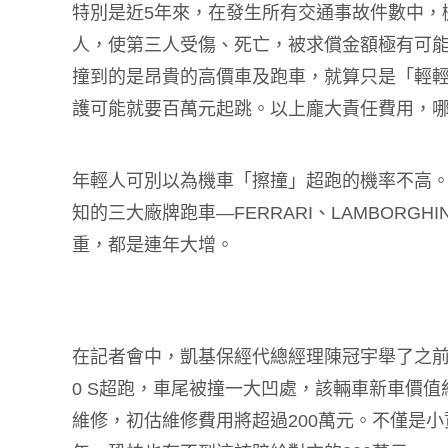
特別是近5年來，在發生所有交通事故件數中，
人，使第三人受傷、死亡，被求償金額極有可
撞到的是昂貴的高價車及跑車，就算只是「輕
護可能就要百萬元起跳。以上龐大責任費用，
年輕人可別以為機車「擦撞」超跑的機率不高
知的三大廠牌跑車—FERRARI、LAMBORGH
重，都是連年大增。
在記者會中，凱基保經代總經理陳冠宇舉了之前
0 S超跑，車尾被撞一大凹處，該輛車新車價值
維修，初估維修費用將超過200萬元。不僅是