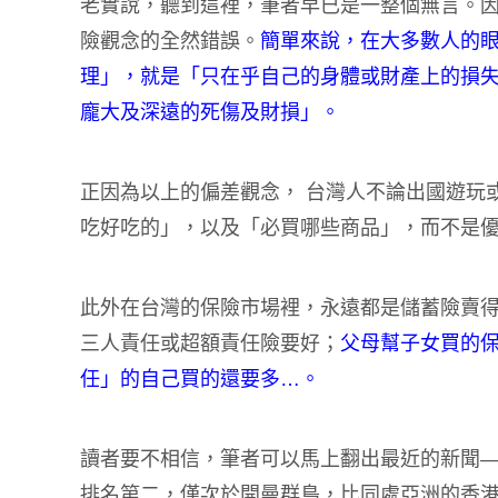
老實說，聽到這裡，筆者早已是一整個無言。
險觀念的全然錯誤。
簡單來說，在大多數人的
理」，就是「只在乎自己的身體或財產上的損
龐大及深遠的死傷及財損」。
正因為以上的偏差觀念， 台灣人不論出國遊玩
吃好吃的」，以及「必買哪些商品」，而不是
此外在台灣的保險市場裡，永遠都是儲蓄險賣
三人責任或超額責任險要好；
父母幫子女買的
任」的自己買的還要多…。
讀者要不相信，筆者可以馬上翻出最近的新聞
排名第二，僅次於開曼群島，比同處亞洲的香