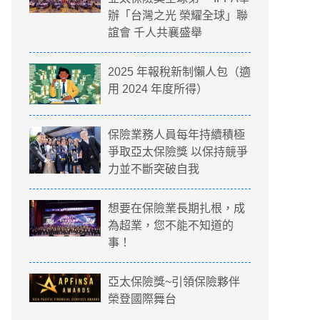
辦「台灣之光 榮耀全球」聯
誼會 千人共襄盛舉
2025 年報稅新制懶人包（適
用 2024 年度所得）
保險業務人員每年持續積極
爭取亞太保險獎 以保持競爭
力並不斷突破自我
想要在保險業長期扎根，成
為超業，您不能不知道的
事！
亞太保險獎~引領保險夥伴
榮登國際舞台