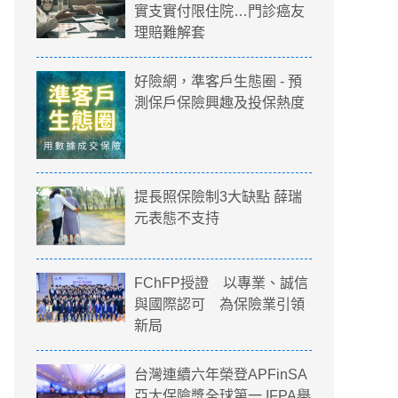
實支實付限住院…門診癌友
理賠難解套
好險網，準客戶生態圈 - 預
測保戶保險興趣及投保熱度
提長照保險制3大缺點 薛瑞
元表態不支持
FChFP授證 以專業、誠信
與國際認可 為保險業引領
新局
台灣連續六年榮登APFinSA
亞太保險獎全球第一 IFPA舉