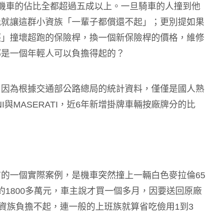
機車的佔比全都超過五成以上。一旦騎車的人撞到他
能就讓這群小資族「一輩子都償還不起」；更別提如果
輕」撞壞超跑的保險桿，換一個新保險桿的價格，維修
哪是一個年輕人可以負擔得起的？
。因為根據交通部公路總局的統計資料，僅僅是國人熟
INI與MASERATI，近6年新增掛牌車輛按廠牌分的比
的一個實際案例，是機車突然撞上一輛白色麥拉倫65
約1800多萬元，車主說才買一個多月，因要送回原廠
小資族負擔不起，連一般的上班族就算省吃儉用1到3