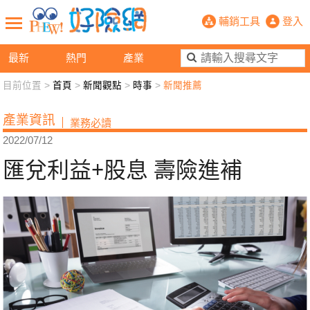
匯兌利益+股息 壽險進補- PHEW!
輔銷工具
登入
最新
熱門
產業
目前位置 >
首頁
>
新聞觀點
>
時事
>
新聞推薦
新聞觀點
業務交流
好險懂生活
好險談健康
產業資訊
業務必讀
退休先準備
好險學堂
輔銷工具
活動專區
2022/07/12
匯兌利益+股息 壽險進補