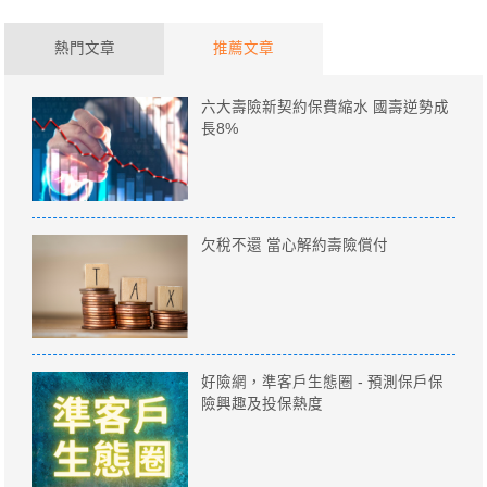
熱門文章
推薦文章
六大壽險新契約保費縮水 國壽逆勢成
長8%
欠稅不還 當心解約壽險償付
好險網，準客戶生態圈 - 預測保戶保
險興趣及投保熱度