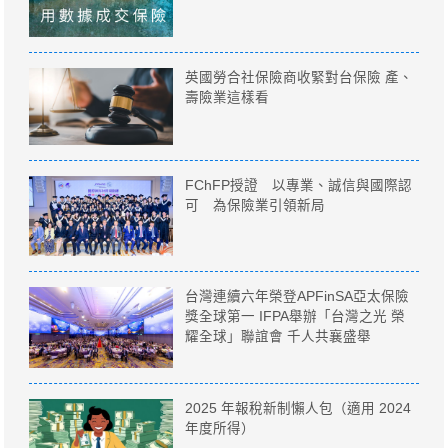
英國勞合社保險商收緊對台保險 產、
壽險業這樣看
FChFP授證 以專業、誠信與國際認
可 為保險業引領新局
台灣連續六年榮登APFinSA亞太保險
獎全球第一 IFPA舉辦「台灣之光 榮
耀全球」聯誼會 千人共襄盛舉
2025 年報稅新制懶人包（適用 2024
年度所得）