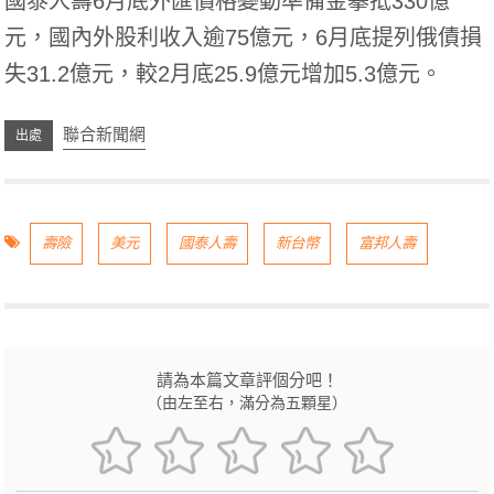
國泰人壽6月底外匯價格變動準備金攀抵330億
元，國內外股利收入逾75億元，6月底提列俄債損
失31.2億元，較2月底25.9億元增加5.3億元。
聯合新聞網
壽險
美元
國泰人壽
新台幣
富邦人壽
請為本篇文章評個分吧！
（由左至右，滿分為五顆星）