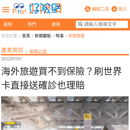
海外旅遊買不到保險？刷世界卡直接送
輔銷工具
登入
最新
熱門
產業
目前位置 >
首頁
>
新聞觀點
>
時事
>
新聞推薦
新聞觀點
業務交流
好險懂生活
好險談健康
產業資訊
業務必讀
退休先準備
好險學堂
輔銷工具
活動專區
2022/07/07
海外旅遊買不到保險？刷世界
卡直接送確診也理賠