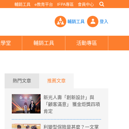
輔銷工具
e教育平台
IFPA專區
會員中心
座今遞投名狀- PHEW!好險網
輔銷工具
登入
險學堂
輔銷工具
活動專區
熱門文章
推薦文章
新光人壽「創新設計」與
「顧客滿意」 獲金炬獎四項
肯定
利變型保險是甚麼？一文掌