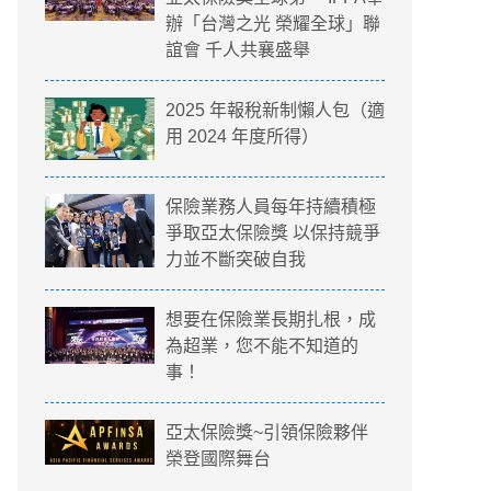
辦「台灣之光 榮耀全球」聯
誼會 千人共襄盛舉
2025 年報稅新制懶人包（適
用 2024 年度所得）
保險業務人員每年持續積極
爭取亞太保險獎 以保持競爭
力並不斷突破自我
想要在保險業長期扎根，成
為超業，您不能不知道的
事！
亞太保險獎~引領保險夥伴
榮登國際舞台