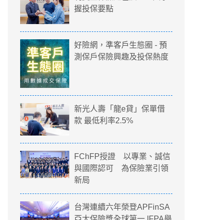
握投保要點
好險網，準客戶生態圈 - 預
測保戶保險興趣及投保熱度
新光人壽「龍e貸」保單借
款 最低利率2.5%
FChFP授證 以專業、誠信
與國際認可 為保險業引領
新局
台灣連續六年榮登APFinSA
亞太保險獎全球第一 IFPA舉