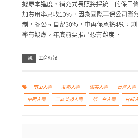
據原本進度，補充式長照將採統一的保單
加費用率只收10％，因為國際再保公司暫
制，各公司自留30％，中再保承擔4％，
率有疑慮，年底前要推出恐有難度。
工商時報
南山人壽
友邦人壽
國泰人壽
台灣人壽
中國人壽
三商美邦人壽
第一金人壽
台新