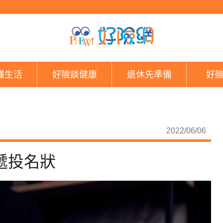
長照佛心價 十壽險總
懂生活
好險談健康
退休先準備
好
2022/06/06
遞投名狀