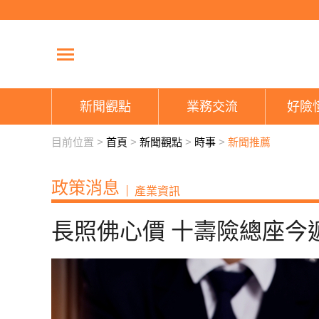
新聞觀點
業務交流
好險
目前位置 >
首頁
>
新聞觀點
>
時事
>
新聞推薦
政策消息
產業資訊
長照佛心價 十壽險總座今