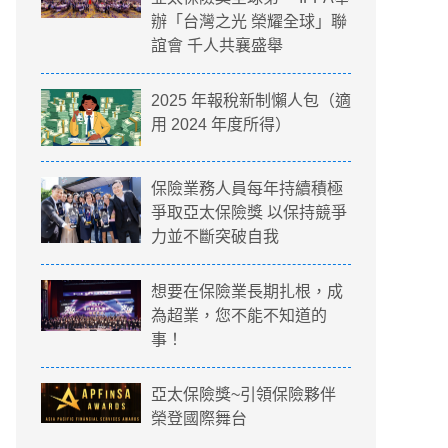
辦「台灣之光 榮耀全球」聯
誼會 千人共襄盛舉
2025 年報稅新制懶人包（適
用 2024 年度所得）
保險業務人員每年持續積極
爭取亞太保險獎 以保持競爭
力並不斷突破自我
想要在保險業長期扎根，成
為超業，您不能不知道的
事！
亞太保險獎~引領保險夥伴
榮登國際舞台