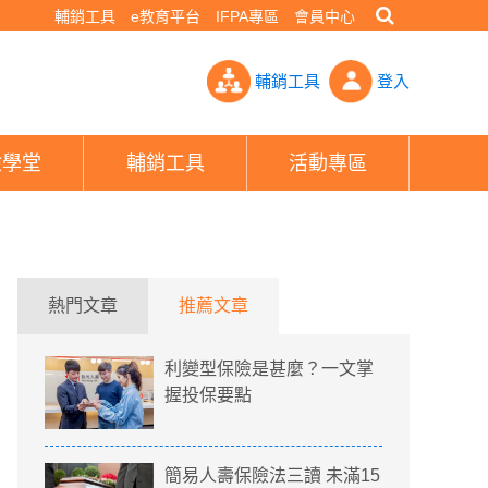
輔銷工具
e教育平台
IFPA專區
會員中心
起有單一窗口！ 過世親人保單用2管道一次全拿免等- PHEW!好險網
輔銷工具
登入
險學堂
輔銷工具
活動專區
熱門文章
推薦文章
利變型保險是甚麼？一文掌
握投保要點
簡易人壽保險法三讀 未滿15