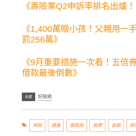
《
壽險業Q2申訴率排名出爐
《
1,400萬贈小孩！父親用一
罰256萬
》
《
9月重要措施一次看！五倍
借款最後倒數
》
好險網
保險
遺產
國稅局
股票
金融
財