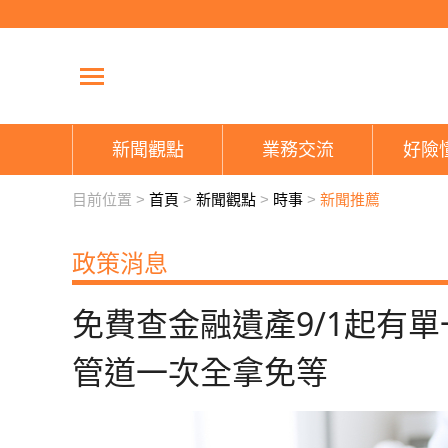
新聞觀點
業務交流
好險
目前位置 >
首頁
>
新聞觀點
>
時事
>
新聞推薦
政策消息
免費查金融遺產9/1起有
管道一次全拿免等