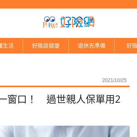
免費查金融遺產9/1
懂生活
好險談健康
退休先準備
好
2021/10/25
單一窗口！ 過世親人保單用2