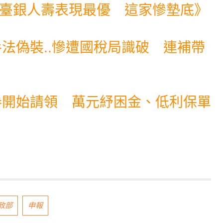
！臺銀人壽表現最優 這家慘墊底
》
手法偽裝..慘遭國稅局識破 連補帶
券開始請領 萬元紓困金、低利保單
政部
申報