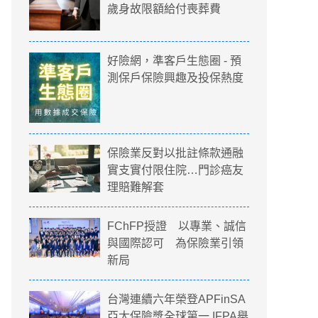
歲身故限額給付喪葬費
好險網，準客戶生態圈 - 預
測保戶保險興趣及投保熱度
保險業反對以批註條款通融
實支實付限住院…門診癌友
理賠難解套
FChFP授證 以專業、誠信
與國際認可 為保險業引領
新局
台灣連續六年榮登APFinSA
亞太保險獎全球第一 IFPA舉