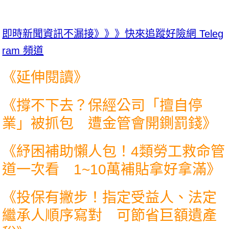
即時新聞資訊不漏接》》》快來追蹤好險網 Teleg
ram 頻道
《延伸閱讀》
《
撐不下去？保經公司「擅自停
業」被抓包 遭金管會開鍘罰錢
》
《
紓困補助懶人包！4類勞工救命管
道一次看 1~10萬補貼拿好拿滿
》
《
投保有撇步！指定受益人、法定
繼承人順序寫對 可節省巨額遺產