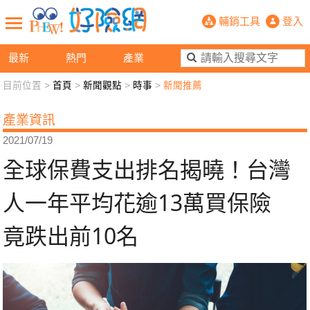
全球保費支出排名揭曉！台灣人一年平
輔銷工具
登入
最新
熱門
產業
目前位置 >
首頁
>
新聞觀點
>
時事
>
新聞推薦
新聞觀點
業務交流
好險懂生活
好險談健康
產業資訊
退休先準備
好險學堂
輔銷工具
活動專區
2021/07/19
全球保費支出排名揭曉！台灣
人一年平均花逾13萬買保險
竟跌出前10名