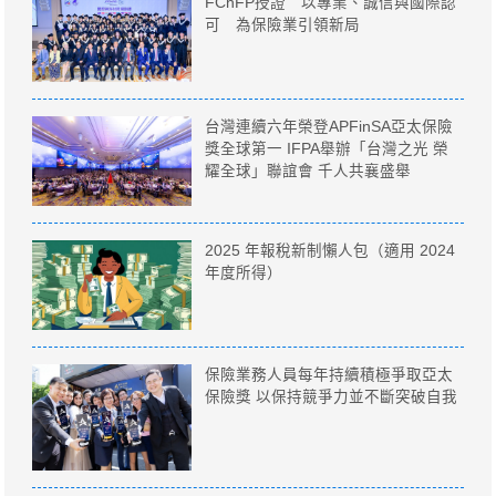
FChFP授證 以專業、誠信與國際認
可 為保險業引領新局
台灣連續六年榮登APFinSA亞太保險
獎全球第一 IFPA舉辦「台灣之光 榮
耀全球」聯誼會 千人共襄盛舉
2025 年報稅新制懶人包（適用 2024
年度所得）
保險業務人員每年持續積極爭取亞太
保險獎 以保持競爭力並不斷突破自我