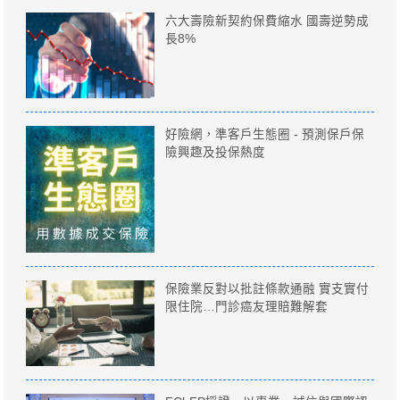
六大壽險新契約保費縮水 國壽逆勢成
長8%
好險網，準客戶生態圈 - 預測保戶保
險興趣及投保熱度
保險業反對以批註條款通融 實支實付
限住院…門診癌友理賠難解套