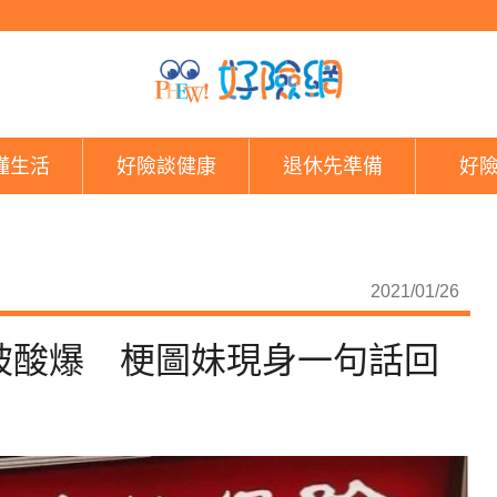
搶防疫保單「想賺10
懂生活
好險談健康
退休先準備
好
2021/01/26
被酸爆 梗圖妹現身一句話回