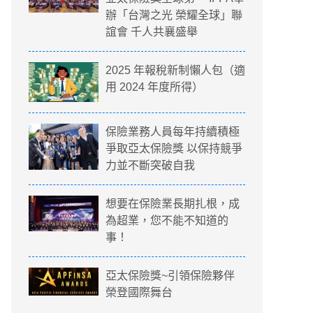
辦「台灣之光 榮耀全球」聯
誼會 千人共襄盛舉
2025 年報稅新制懶人包（適
用 2024 年度所得）
保險業務人員每年持續積極
爭取亞太保險獎 以保持競爭
力並不斷突破自我
想要在保險業長期扎根，成
為超業，您不能不知道的
事！
亞太保險獎~引領保險夥伴
榮登國際舞台