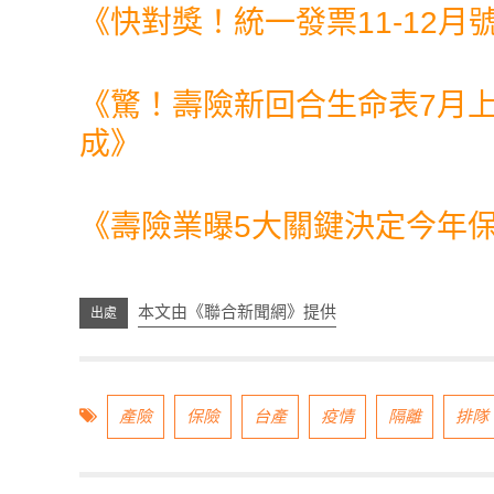
《
快對獎！統一發票11-12
《
驚！壽險新回合生命表7月上
成
》
《
壽險業曝5大關鍵決定今年
本文由《聯合新聞網》提供
產險
保險
台產
疫情
隔離
排隊