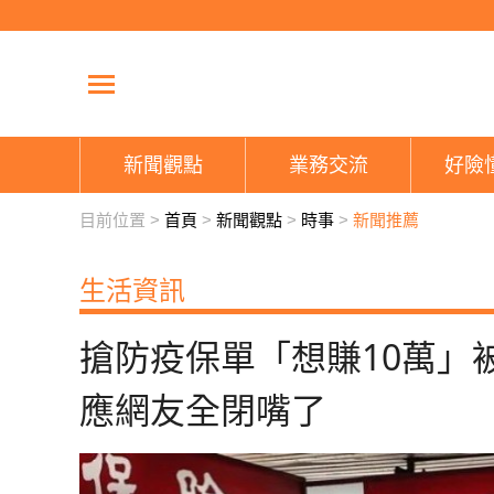
新聞觀點
業務交流
好險
目前位置 >
首頁
>
新聞觀點
>
時事
>
新聞推薦
生活資訊
搶防疫保單「想賺10萬」
應網友全閉嘴了