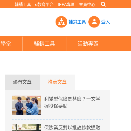
輔銷工具
e教育平台
IFPA專區
會員中心
萬」被酸爆 梗圖妹現身一句話回應網友全閉嘴了- PHEW!好險網
輔銷工具
登入
險學堂
輔銷工具
活動專區
熱門文章
推薦文章
利變型保險是甚麼？一文掌
握投保要點
保險業反對以批註條款通融