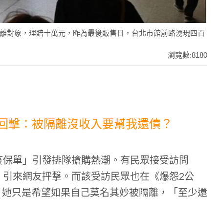
離對象，理賠十萬元，昨為最後販售日，台北市館前路湧現四百
瀏覽數:8180
女回擊：被隔離沒收入要幫我還債？
疫保單」引發排隊搶購熱潮。有民眾接受訪問
，引來網友抨擊。而該受訪民眾也在
《爆怨2公
。她只是希望如果自己莫名其妙被隔離，「至少還