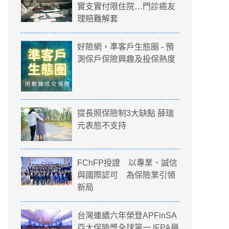
實支實付限住院…門診癌友
理賠難解套
好險網，準客戶生態圈 - 預
測保戶保險興趣及投保熱度
提長照保險制3大缺點 薛瑞
元表態不支持
FChFP授證 以專業、誠信
與國際認可 為保險業引領
新局
台灣連續六年榮登APFinSA
亞太保險獎全球第一 IFPA舉