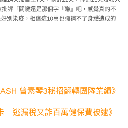
被批評「關鍵還是那個字『賺』吧，感覺真的不
好別染疫，相信這10萬也彌補不了身體造成的
ASH 曾素琴3秘招翻轉團隊業績
》
卡 逃漏稅又詐百萬健保費被逮
》