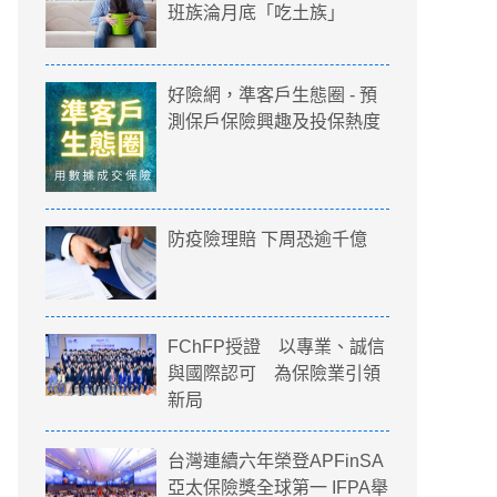
班族淪月底「吃土族」
好險網，準客戶生態圈 - 預
測保戶保險興趣及投保熱度
防疫險理賠 下周恐逾千億
FChFP授證 以專業、誠信
與國際認可 為保險業引領
新局
台灣連續六年榮登APFinSA
亞太保險獎全球第一 IFPA舉