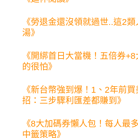
《
勞退金還沒領就過世..這2
湯
》
《
開綁首日大當機！五倍券+
的很怕
》
《
新台幣強到爆！1、2年前
招：三步驟利匯差都賺到
》
《
8大加碼券懶人包！每人最
中籤策略
》