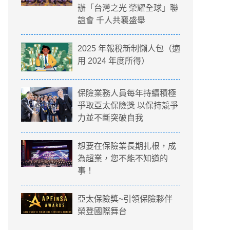
辦「台灣之光 榮耀全球」聯
誼會 千人共襄盛舉
2025 年報稅新制懶人包（適
用 2024 年度所得）
保險業務人員每年持續積極
爭取亞太保險獎 以保持競爭
力並不斷突破自我
想要在保險業長期扎根，成
為超業，您不能不知道的
事！
亞太保險獎~引領保險夥伴
榮登國際舞台