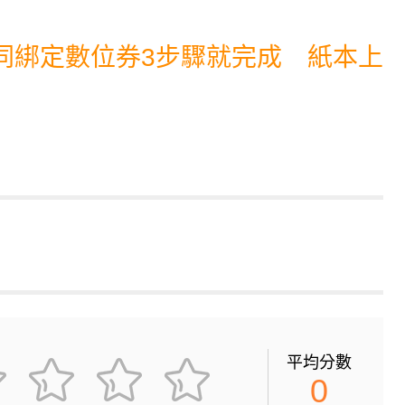
同綁定數位券3步驟就完成 紙本上
平均分數
0