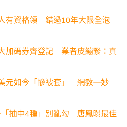
類人有資格領 錯過10年大限全泡
8大加碼券齊登記 業者皮繃緊：真
買美元如今「慘被套」 網教一妙
多「抽中4種」別亂勾 唐鳳曝最佳