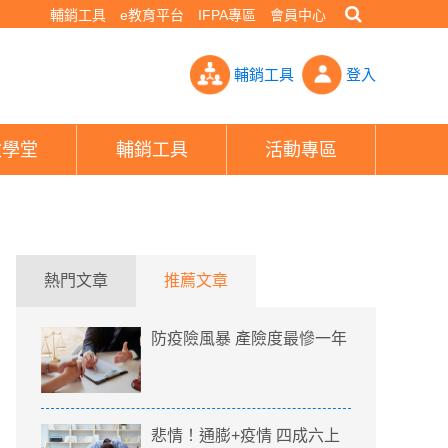
輔銷工具
e教育平台
IFPA專區
會員中心
嗎！？醫師：五到七天內若有症狀，可自行快篩或就醫- PHEW!好險
輔銷工具
登入
險學堂
輔銷工具
活動專區
熱門文章
推薦文章
防疫險風暴 產險度最慘一年
悲情！通膨+疫情 四成六上