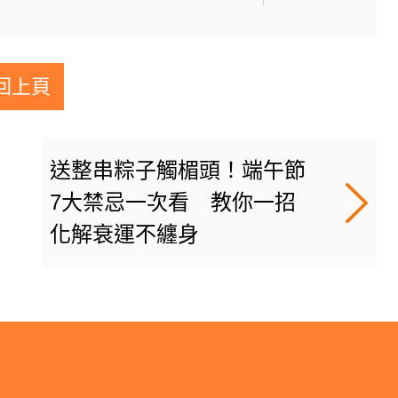
回上頁
送整串粽子觸楣頭！端午節
7大禁忌一次看 教你一招
化解衰運不纏身