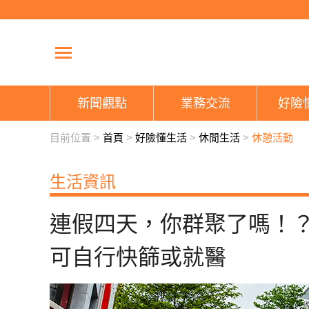
新聞觀點
業務交流
好險
目前位置 >
首頁
>
好險懂生活
>
休閒生活
>
休憩活動
生活資訊
連假四天，你群聚了嗎！
可自行快篩或就醫