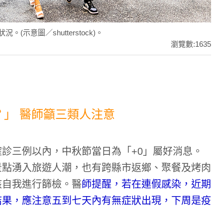
示意圖／shutterstock)。
瀏覽數:1635
」 醫師籲三類人注意
診三例以內，中秋節當日為「+0」屬好消息。
景點湧入旅遊人潮，也有跨縣市返鄉、聚餐及烤肉
該自我進行篩檢。醫
師提醒，若在連假感染，近期
結果，應注意五到七天內有無症狀出現，下周是疫