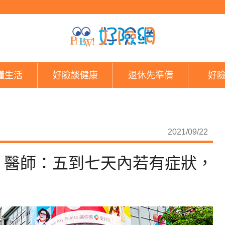
連假四天，你群聚了
懂生活
好險談健康
退休先準備
好
2021/09/22
？醫師：五到七天內若有症狀，