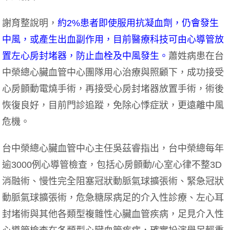
謝育整說明，
約2%患者即使服用抗凝血劑，仍會發生
中風，或產生出血副作用，目前醫療科技可由心導管放
置左心房封堵器，防止血栓及中風發生。
蕭姓病患在台
中榮總心臟血管中心團隊用心治療與照顧下，成功接受
心房顫動電燒手術，再接受心房封堵器放置手術，術後
恢復良好，目前門診追蹤，免除心悸症狀，更遠離中風
危機。
台中榮總心臟血管中心主任吳茲睿指出，台中榮總每年
逾3000例心導管檢查，包括心房顫動/心室心律不整3D
消融術、慢性完全阻塞冠狀動脈氣球擴張術、緊急冠狀
動脈氣球擴張術，危急糖尿病足的介入性診療、左心耳
封堵術與其他各類型複雜性心臟血管疾病，足見介入性