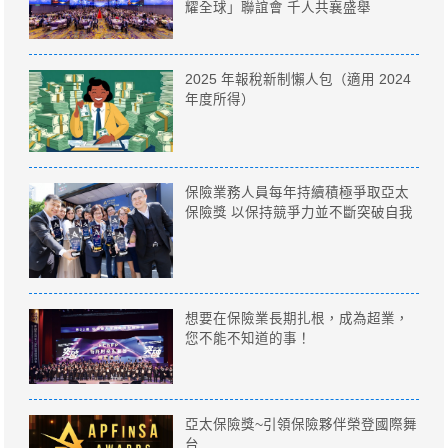
耀全球」聯誼會 千人共襄盛舉
2025 年報稅新制懶人包（適用 2024
年度所得）
保險業務人員每年持續積極爭取亞太
保險獎 以保持競爭力並不斷突破自我
想要在保險業長期扎根，成為超業，
您不能不知道的事！
亞太保險獎~引領保險夥伴榮登國際舞
台