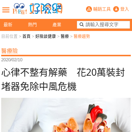
心律不整有解藥 花20萬裝封堵器免除
輔銷工具
登入
最新
熱門
產業
目前位置 >
首頁
>
好險談健康
>
醫療
>
醫療趨勢
新聞觀點
業務交流
好險懂生活
好險談健康
醫療險
退休先準備
好險學堂
輔銷工具
活動專區
2020/02/10
心律不整有解藥 花20萬裝封
堵器免除中風危機