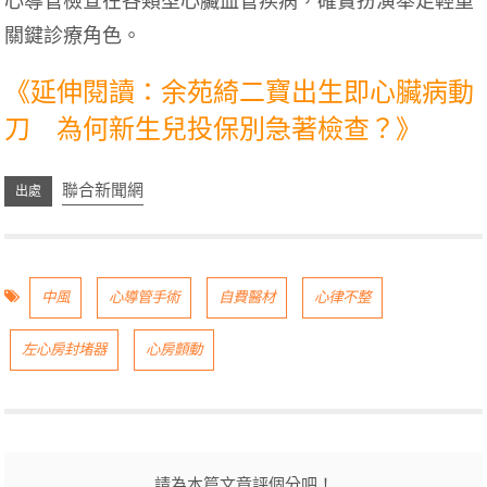
心導管檢查在各類型心臟血管疾病，確實扮演舉足輕重
關鍵診療角色。
《延伸閱讀：余苑綺二寶出生即心臟病動
刀 為何新生兒投保別急著檢查？》
聯合新聞網
中風
心導管手術
自費醫材
心律不整
左心房封堵器
心房顫動
請為本篇文章評個分吧！