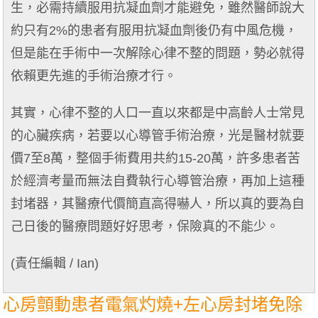
生，必需持續服用抗凝血劑才能避免，雖然醫師說大
約只有2%的患者有服用抗凝血劑後仍有中風危機，
但是能在手術中一次解除心律不整的問題，勢必就得
依賴更先進的手術治療才行。
其實，心律不整的人口一直以來都是中高齡人士常見
的心臟疾病，若要以心導管手術治療，光是醫材就要
價7⾄8萬，整個手術費用共約15-20萬，許多患者苦
於經濟考量而無法自費執行心導管治療，再加上這種
封堵器，其醫療代價簡直高得嚇人，所以真的要為自
己日後的醫療問題好好思考，保險真的不能少。
(責任編輯 / Ian)
心房顫動患者電氣灼燒+左心房封堵免除