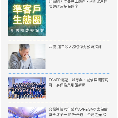
好險網，準客戶生態圈 - 預測保戶保
險興趣及投保熱度
寒流-這三類人務必做好預防措施
FChFP授證 以專業、誠信與國際認
可 為保險業引領新局
台灣連續六年榮登APFinSA亞太保險
獎全球第一 IFPA舉辦「台灣之光 榮