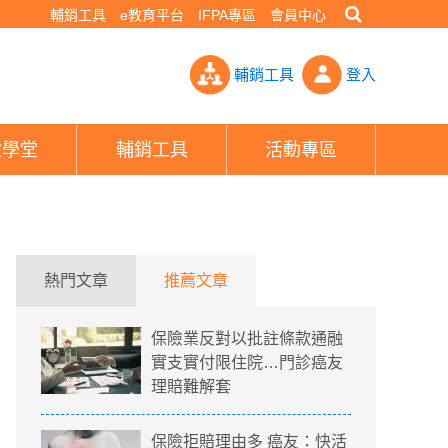
輔銷工具
e教育平台
IFPA專區
會員中心
種癌症療效達78%- PHEW!好險網
輔銷工具
登入
險學堂
輔銷工具
活動專區
熱門文章
推薦文章
保險業反對以批註條款通融
實支實付限住院…門診癌友
理賠難解套
保險拒賠理由多 癌友：快活