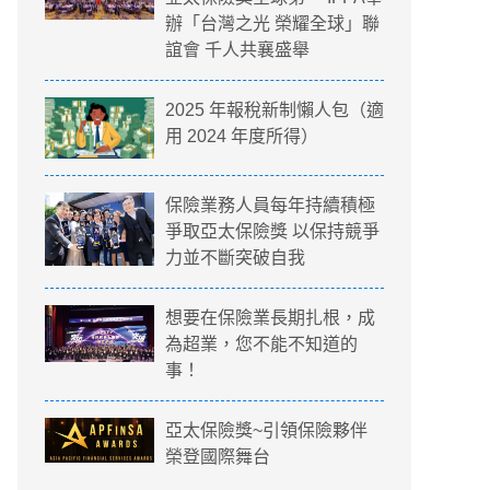
辦「台灣之光 榮耀全球」聯
誼會 千人共襄盛舉
2025 年報稅新制懶人包（適
用 2024 年度所得）
保險業務人員每年持續積極
爭取亞太保險獎 以保持競爭
力並不斷突破自我
想要在保險業長期扎根，成
為超業，您不能不知道的
事！
亞太保險獎~引領保險夥伴
榮登國際舞台