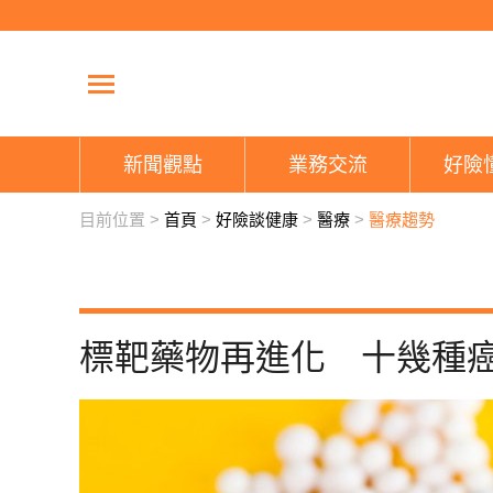
新聞觀點
業務交流
好險
目前位置 >
首頁
>
好險談健康
>
醫療
>
醫療趨勢
標靶藥物再進化 十幾種癌