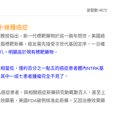
瀏覽數:4872
十幾種癌症
明教授指出，新一代標靶藥物於這一兩年問世，美國癌
口服標靶新藥，癌友需先接受次世代基因定序，一旦確
八，明顯高於現有標靶藥物
。
相當低，僅約百分之一點五的癌症患者體內NTRK基
，其中一成七患者腫瘤完全不見了
。
名癌症患者，與相關癌症新藥研究動輒數百人，甚至上
效顯著，美國FDA破例核准此新藥。又因治療效果顯