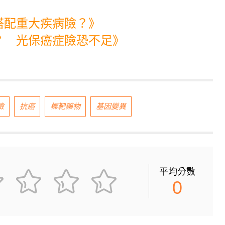
搭配重大疾病險？》
？ 光保癌症險恐不足》
險
抗癌
標靶藥物
基因變異
平均分數
0