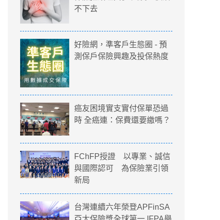
不下去
好險網，準客戶生態圈 - 預
測保戶保險興趣及投保熱度
癌友困境實支實付保單恐過
時 全癌連：保費還要繳嗎？
FChFP授證 以專業、誠信
與國際認可 為保險業引領
新局
台灣連續六年榮登APFinSA
亞太保險獎全球第一 IFPA舉