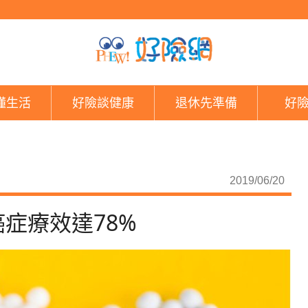
標靶藥物再進化 十幾
懂生活
好險談健康
退休先準備
好
2019/06/20
症療效達78%