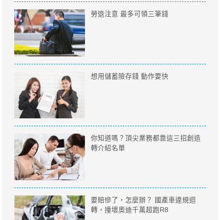
勞退注意 最多可領三筆錢
想用儲蓄險存錢 動作要快
你知道嗎？頂尖業務都靠這三招創造
轉介紹名單
要賠慘了，怎麼辦？ 國產車違規迴
轉，撞壞奧迪千萬超跑R8