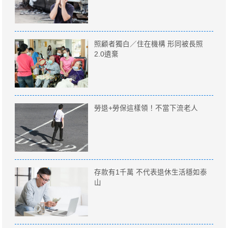
照顧者獨白／住在機構 形同被長照
2.0遺棄
勞退+勞保這樣領！不當下流老人
存款有1千萬 不代表退休生活穩如泰
山