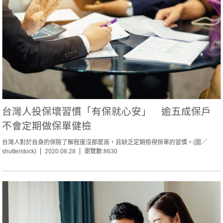
台灣人投保壞習慣「有保就心安」 逾五成保戶
不會定期做保單健檢
台灣人對於自身的保險了解程度沒那麼高，且缺乏定期檢視保單的習慣。(圖／
shutterstock)
2020.08.28
瀏覽數:8630