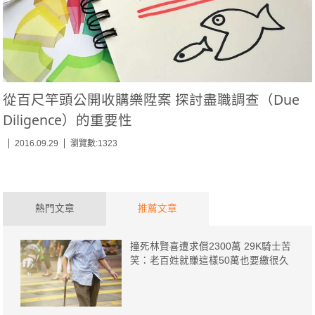
從百尺竿頭公開收購樂陞案 探討盡職調查（Due
Diligence）的重要性
2016.09.29
瀏覽數:1323
熱門文章
推薦文章
撞死林賢喜遭求償2300萬 29K騎士苦
笑：老百姓就賺這樣50萬也要繳很久