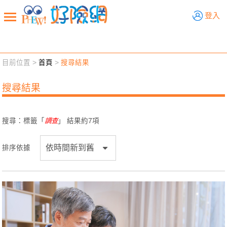
好險網
登入
目前位置 >
首頁
>
搜尋結果
新聞觀點
業務交流
好險懂生活
好險談健康
搜尋結果
退休先準備
好險學堂
輔銷工具
活動專區
搜尋：標籤「
調查
」 結果約
7
項
排序依據