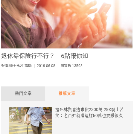
退休靠保險行不行？ 6點報你知
好險網/王永才 講師
2019.06.08
瀏覽數:13593
熱門文章
推薦文章
撞死林賢喜遭求償2300萬 29K騎士苦
笑：老百姓就賺這樣50萬也要繳很久