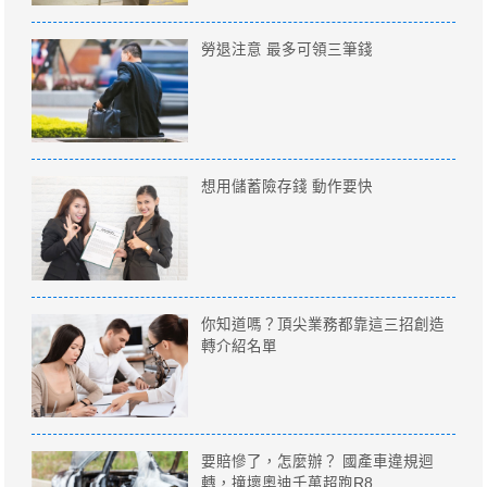
勞退注意 最多可領三筆錢
想用儲蓄險存錢 動作要快
你知道嗎？頂尖業務都靠這三招創造
轉介紹名單
要賠慘了，怎麼辦？ 國產車違規迴
轉，撞壞奧迪千萬超跑R8