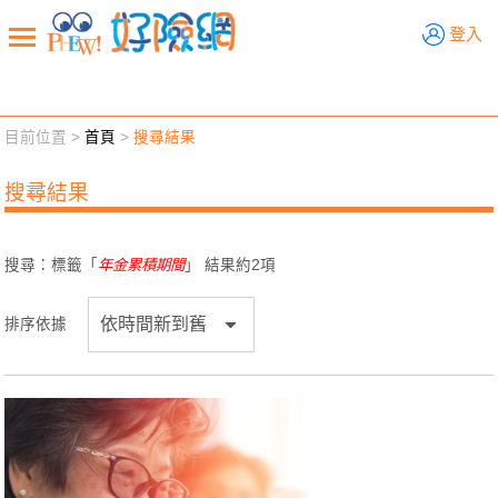
好險網
登入
目前位置 >
首頁
>
搜尋結果
新聞觀點
業務交流
好險懂生活
好險談健康
搜尋結果
退休先準備
好險學堂
輔銷工具
活動專區
搜尋：標籤「
年金累積期間
」 結果約
2
項
排序依據