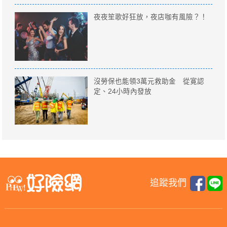
夜夜笙歌好狂放，夜店咖有風險？！
沒勞保也能領3萬元救助金 從寛認
定、24小時內發放
追蹤我們