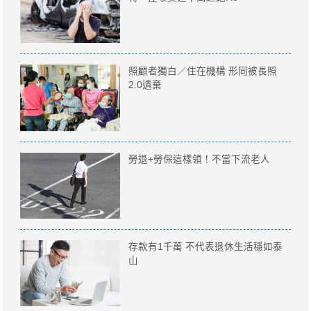
照顧者獨白／住在機構 形同被長照
2.0遺棄
勞退+勞保這樣領！不當下流老人
存款有1千萬 不代表退休生活穩如泰
山