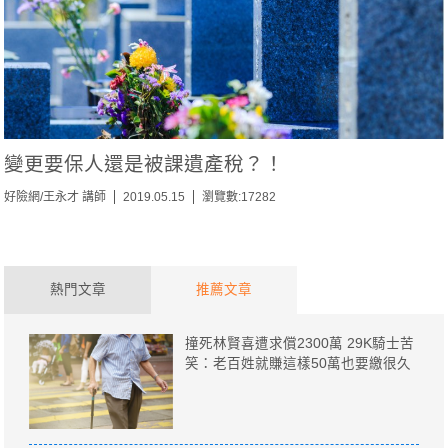
變更要保人還是被課遺產稅？！
好險網/王永才 講師
2019.05.15
瀏覽數:17282
熱門文章
推薦文章
撞死林賢喜遭求償2300萬 29K騎士苦
笑：老百姓就賺這樣50萬也要繳很久