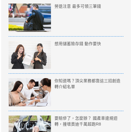
勞退注意 最多可領三筆錢
想用儲蓄險存錢 動作要快
你知道嗎？頂尖業務都靠這三招創造
轉介紹名單
要賠慘了，怎麼辦？ 國產車違規迴
轉，撞壞奧迪千萬超跑R8