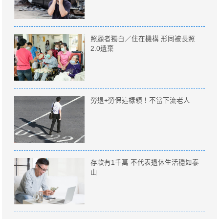
照顧者獨白／住在機構 形同被長照
2.0遺棄
勞退+勞保這樣領！不當下流老人
存款有1千萬 不代表退休生活穩如泰
山