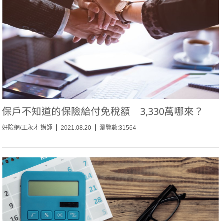
保戶不知道的保險給付免稅額 3,330萬哪來？
好險網/王永才 講師
2021.08.20
瀏覽數:31564