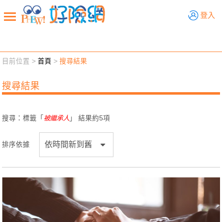
好險網
登入
目前位置 >
首頁
>
搜尋結果
新聞觀點
業務交流
好險懂生活
好險談健康
搜尋結果
退休先準備
好險學堂
輔銷工具
活動專區
搜尋：標籤「
被繼承人
」 結果約
5
項
排序依據