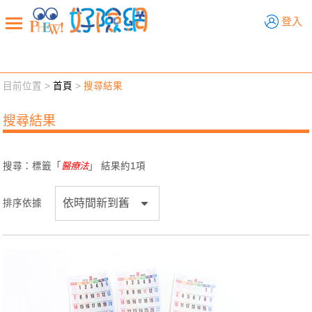
好險網
登入
目前位置 >
首頁
>
搜尋結果
新聞觀點
業務交流
好險懂生活
好險談健康
搜尋結果
退休先準備
好險學堂
輔銷工具
活動專區
搜尋：標籤「
醫療法
」 結果約
1
項
排序依據