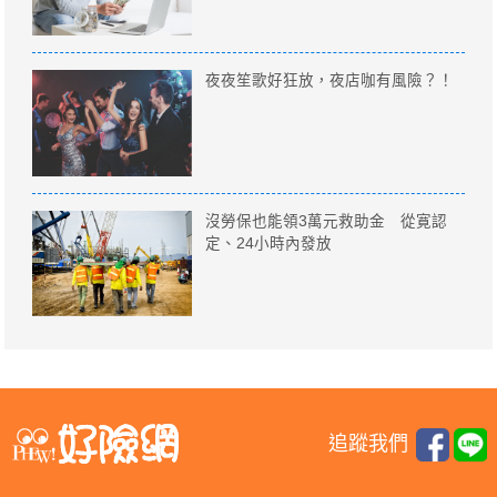
夜夜笙歌好狂放，夜店咖有風險？！
沒勞保也能領3萬元救助金 從寛認
定、24小時內發放
追蹤我們