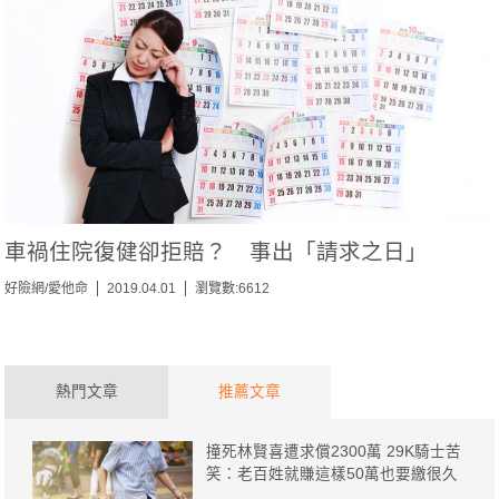
車禍住院復健卻拒賠？ 事出「請求之日」
好險網/愛他命
2019.04.01
瀏覽數:6612
熱門文章
推薦文章
撞死林賢喜遭求償2300萬 29K騎士苦
笑：老百姓就賺這樣50萬也要繳很久