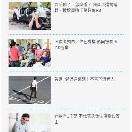
要賠慘了，怎麼辦？ 國產車違規迴
轉，撞壞奧迪千萬超跑R8
照顧者獨白／住在機構 形同被長照
2.0遺棄
勞退+勞保這樣領！不當下流老人
存款有1千萬 不代表退休生活穩如泰
山