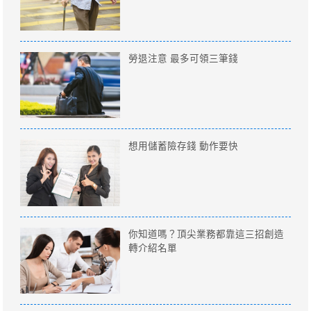
勞退注意 最多可領三筆錢
想用儲蓄險存錢 動作要快
你知道嗎？頂尖業務都靠這三招創造
轉介紹名單