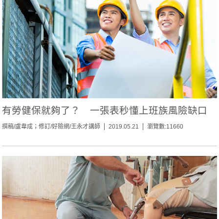
有勞健保就夠了？ 一張表秒懂上班族風險缺口
撰稿/盧韋成；修訂/好險網/王永才講師
2019.05.21
瀏覽數:11660