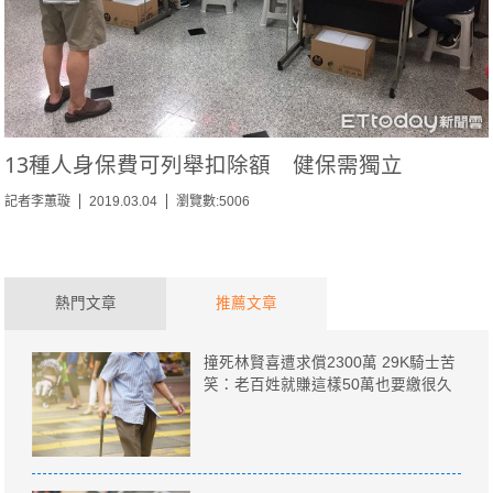
13種人身保費可列舉扣除額 健保需獨立
記者李蕙璇
2019.03.04
瀏覽數:5006
熱門文章
推薦文章
撞死林賢喜遭求償2300萬 29K騎士苦
笑：老百姓就賺這樣50萬也要繳很久