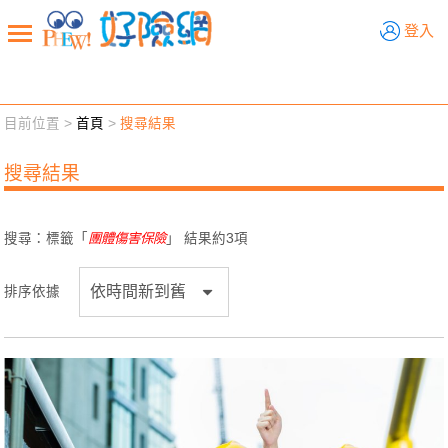
好險網
登入
目前位置 >
首頁
>
搜尋結果
新聞觀點
業務交流
好險懂生活
好險談健康
搜尋結果
退休先準備
好險學堂
輔銷工具
活動專區
搜尋：標籤「
團體傷害保險
」 結果約
3
項
排序依據