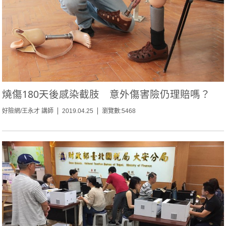
燒傷180天後感染截肢 意外傷害險仍理賠嗎？
好險網/王永才 講師
2019.04.25
瀏覽數:5468