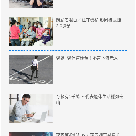
照顧者獨白／住在機構 形同被長照
2.0遺棄
勞退+勞保這樣領！不當下流老人
存款有1千萬 不代表退休生活穩如泰
山
夜夜笙歌好狂放，夜店咖有風險？！