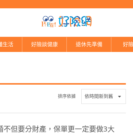
好險網
懂生活
好險談健康
退休先準備
好
排序依據
婚不但要分財產，保單更一定要做3大