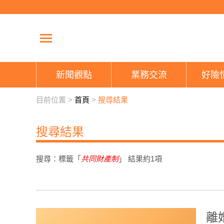
新聞觀點
業務交流
好險
目前位置 >
首頁
>
搜尋結果
搜尋結果
搜尋：標籤「
共同財產制
」 結果約
1
項
離