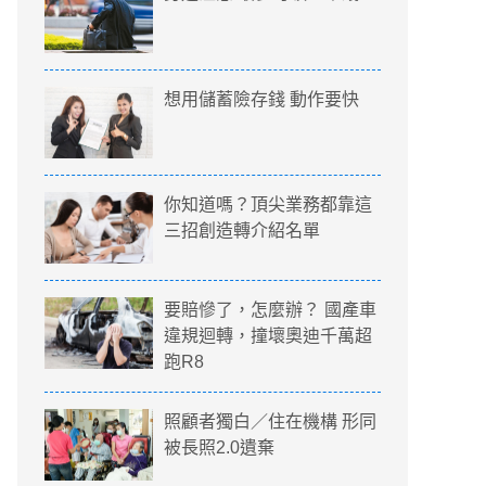
想用儲蓄險存錢 動作要快
你知道嗎？頂尖業務都靠這
三招創造轉介紹名單
要賠慘了，怎麼辦？ 國產車
違規迴轉，撞壞奧迪千萬超
跑R8
照顧者獨白／住在機構 形同
被長照2.0遺棄