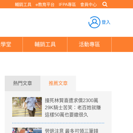
輔銷工具
e教育平台
IFPA專區
會員中心
登入
險學堂
輔銷工具
活動專區
熱門文章
推薦文章
撞死林賢喜遭求償2300萬
29K騎士苦笑：老百姓就賺
這樣50萬也要繳很久
勞退注意 最多可領三筆錢