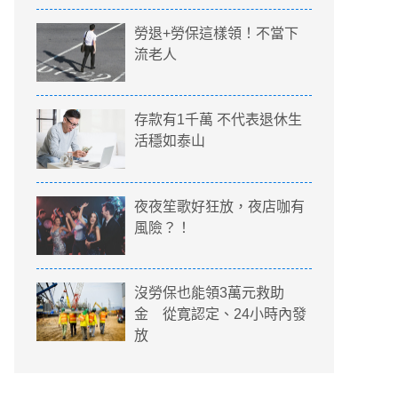
勞退+勞保這樣領！不當下
流老人
存款有1千萬 不代表退休生
活穩如泰山
夜夜笙歌好狂放，夜店咖有
風險？！
沒勞保也能領3萬元救助
金 從寛認定、24小時內發
放