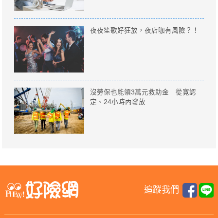
夜夜笙歌好狂放，夜店咖有風險？！
沒勞保也能領3萬元救助金 從寛認
定、24小時內發放
追蹤我們