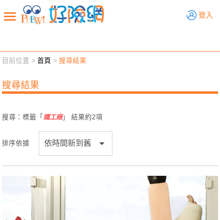
好險網
登入
目前位置 >
首頁
>
搜尋結果
新聞觀點
業務交流
好險懂生活
好險談健康
搜尋結果
退休先準備
好險學堂
輔銷工具
活動專區
搜尋：標籤「
鐵工廠
」 結果約
2
項
排序依據