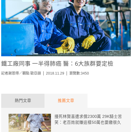
鐵工廠同事 一半得肺癌 醫：6大族群要定檢
記者謝恩得／觀點 歐亞頡
2018.11.29
瀏覽數:3450
熱門文章
推薦文章
撞死林賢喜遭求償2300萬 29K騎士苦
笑：老百姓就賺這樣50萬也要繳很久