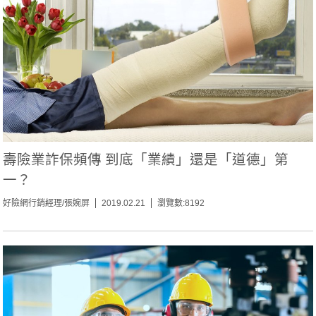
壽險業詐保頻傳 到底「業績」還是「道德」第
一？
好險網行銷經理/張婉屏
2019.02.21
瀏覽數:8192