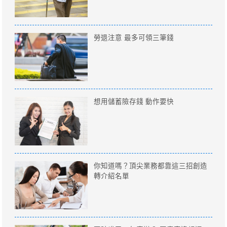
勞退注意 最多可領三筆錢
想用儲蓄險存錢 動作要快
你知道嗎？頂尖業務都靠這三招創造
轉介紹名單