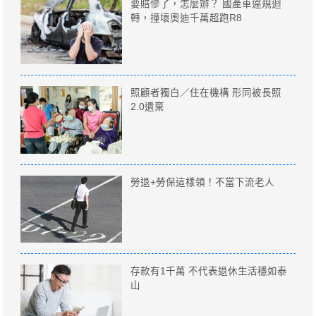
要賠慘了，怎麼辦？ 國產車違規迴
轉，撞壞奧迪千萬超跑R8
照顧者獨白／住在機構 形同被長照
2.0遺棄
勞退+勞保這樣領！不當下流老人
存款有1千萬 不代表退休生活穩如泰
山