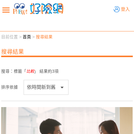
好險網
登入
目前位置 >
首頁
>
搜尋結果
新聞觀點
業務交流
好險懂生活
好險談健康
搜尋結果
退休先準備
好險學堂
輔銷工具
活動專區
搜尋：標籤「
比較
」 結果約
3
項
排序依據