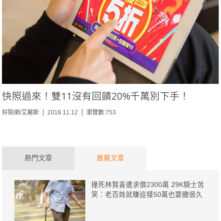
快照過來！雙11沒有回饋20%千萬別下手！
好險網/艾麗斯
2018.11.12
瀏覽數:753
熱門文章
推薦文章
撞死林賢喜遭求償2300萬 29K騎士苦
笑：老百姓就賺這樣50萬也要繳很久