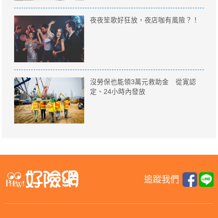
夜夜笙歌好狂放，夜店咖有風險？！
沒勞保也能領3萬元救助金 從寛認
定、24小時內發放
追蹤我們