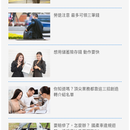
勞退注意 最多可領三筆錢
想用儲蓄險存錢 動作要快
你知道嗎？頂尖業務都靠這三招創造
轉介紹名單
要賠慘了，怎麼辦？ 國產車違規迴