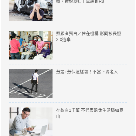
轉，撞壞奧迪千萬超跑R8
照顧者獨白／住在機構 形同被長照
2.0遺棄
勞退+勞保這樣領！不當下流老人
存款有1千萬 不代表退休生活穩如泰
山