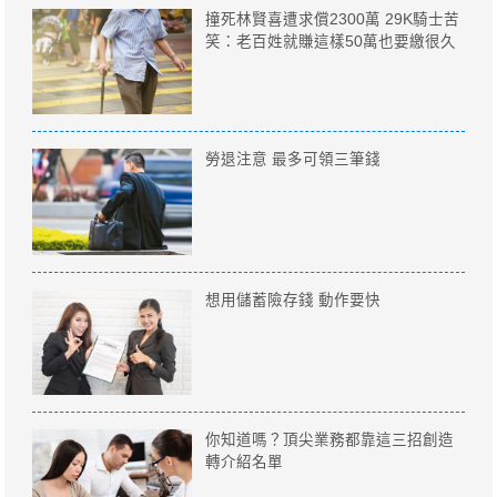
撞死林賢喜遭求償2300萬 29K騎士苦
笑：老百姓就賺這樣50萬也要繳很久
勞退注意 最多可領三筆錢
想用儲蓄險存錢 動作要快
你知道嗎？頂尖業務都靠這三招創造
轉介紹名單