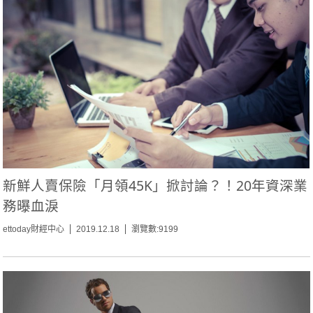
新鮮人賣保險「月領45K」掀討論？！20年資深業
務曝血淚
ettoday財經中心
2019.12.18
瀏覽數:9199