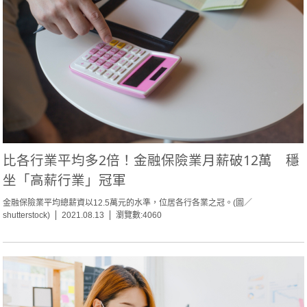
比各行業平均多2倍！金融保險業月薪破12萬 穩
坐「高薪行業」冠軍
金融保險業平均總薪資以12.5萬元的水準，位居各行各業之冠。(圖／
shutterstock)
2021.08.13
瀏覽數:4060