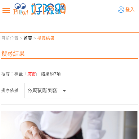
好險網
登入
目前位置 >
首頁
>
搜尋結果
新聞觀點
業務交流
好險懂生活
好險談健康
搜尋結果
退休先準備
好險學堂
輔銷工具
活動專區
搜尋：標籤「
高薪
」 結果約
7
項
排序依據