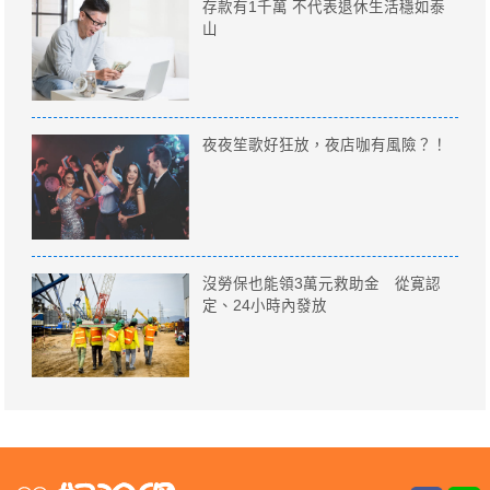
存款有1千萬 不代表退休生活穩如泰
山
夜夜笙歌好狂放，夜店咖有風險？！
沒勞保也能領3萬元救助金 從寛認
定、24小時內發放