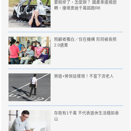
要賠慘了，怎麼辦？ 國產車違規迴
轉，撞壞奧迪千萬超跑R8
照顧者獨白／住在機構 形同被長照
2.0遺棄
勞退+勞保這樣領！不當下流老人
存款有1千萬 不代表退休生活穩如泰
山