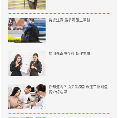
勞退注意 最多可領三筆錢
想用儲蓄險存錢 動作要快
你知道嗎？頂尖業務都靠這三招創造
轉介紹名單