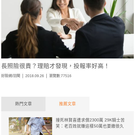
長照險很貴？理賠才發現，投報率好高！
好險網/羽聞
2018.09.26
瀏覽數:77516
熱門文章
推薦文章
撞死林賢喜遭求償2300萬 29K騎士苦
笑：老百姓就賺這樣50萬也要繳很久