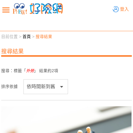
好險網
登入
目前位置 >
首頁
>
搜尋結果
新聞觀點
業務交流
好險懂生活
好險談健康
搜尋結果
退休先準備
好險學堂
輔銷工具
活動專區
搜尋：標籤「
外勞
」 結果約
2
項
排序依據