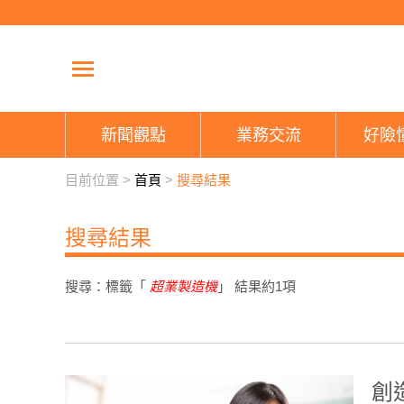
新聞觀點
業務交流
好險
目前位置 >
首頁
>
搜尋結果
搜尋結果
搜尋：標籤「
超業製造機
」 結果約
1
項
創