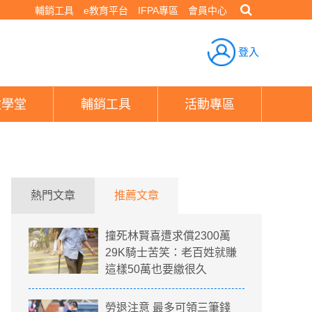
輔銷工具
e教育平台
IFPA專區
會員中心
登入
險學堂
輔銷工具
活動專區
熱門文章
推薦文章
撞死林賢喜遭求償2300萬
29K騎士苦笑：老百姓就賺
這樣50萬也要繳很久
勞退注意 最多可領三筆錢