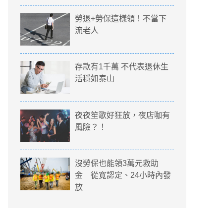
勞退+勞保這樣領！不當下
流老人
存款有1千萬 不代表退休生
活穩如泰山
夜夜笙歌好狂放，夜店咖有
風險？！
沒勞保也能領3萬元救助
金 從寛認定、24小時內發
放