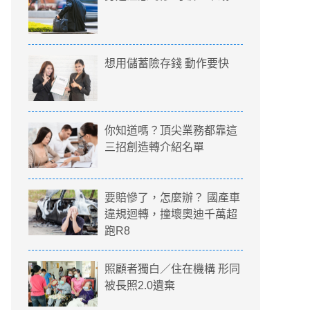
想用儲蓄險存錢 動作要快
你知道嗎？頂尖業務都靠這
三招創造轉介紹名單
要賠慘了，怎麼辦？ 國產車
違規迴轉，撞壞奧迪千萬超
跑R8
照顧者獨白／住在機構 形同
被長照2.0遺棄