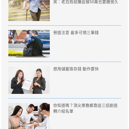
笑：老百姓就賺這樣50萬也要繳很久
勞退注意 最多可領三筆錢
想用儲蓄險存錢 動作要快
你知道嗎？頂尖業務都靠這三招創造
轉介紹名單