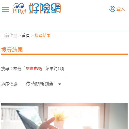
好險網
登入
目前位置 >
首頁
>
搜尋結果
新聞觀點
業務交流
好險懂生活
好險談健康
搜尋結果
退休先準備
好險學堂
輔銷工具
活動專區
搜尋：標籤「
雙實支領
」 結果約
1
項
排序依據