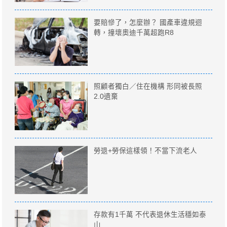
要賠慘了，怎麼辦？ 國產車違規迴
轉，撞壞奧迪千萬超跑R8
照顧者獨白／住在機構 形同被長照
2.0遺棄
勞退+勞保這樣領！不當下流老人
存款有1千萬 不代表退休生活穩如泰
山