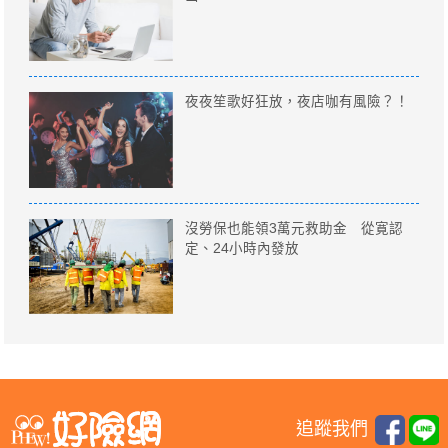
夜夜笙歌好狂放，夜店咖有風險？！
沒勞保也能領3萬元救助金 從寛認
定、24小時內發放
追蹤我們