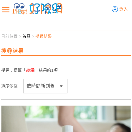
好險網
登入
目前位置 >
首頁
>
搜尋結果
新聞觀點
業務交流
好險懂生活
好險談健康
搜尋結果
退休先準備
好險學堂
輔銷工具
活動專區
搜尋：標籤「
疲憊
」 結果約
1
項
排序依據