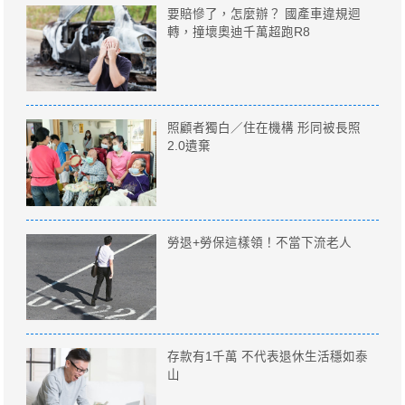
要賠慘了，怎麼辦？ 國產車違規迴
轉，撞壞奧迪千萬超跑R8
照顧者獨白／住在機構 形同被長照
2.0遺棄
勞退+勞保這樣領！不當下流老人
存款有1千萬 不代表退休生活穩如泰
山