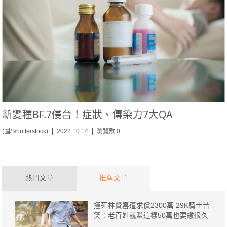
新變種BF.7侵台！症狀、傳染力7大QA
(圖/ shutterstock)
2022.10.14
瀏覽數:0
熱門文章
推薦文章
撞死林賢喜遭求償2300萬 29K騎士苦
笑：老百姓就賺這樣50萬也要繳很久