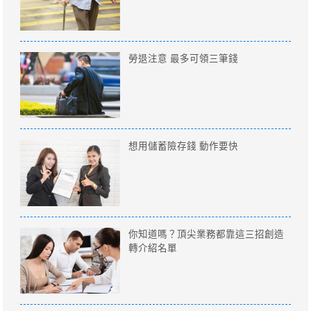
勞退注意 最多可領三筆錢
想用儲蓄險存錢 動作要快
你知道嗎？頂尖業務都靠這三招創造
轉介紹名單