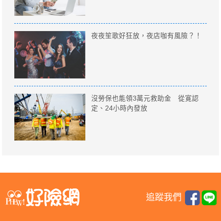
夜夜笙歌好狂放，夜店咖有風險？！
沒勞保也能領3萬元救助金 從寛認
定、24小時內發放
追蹤我們