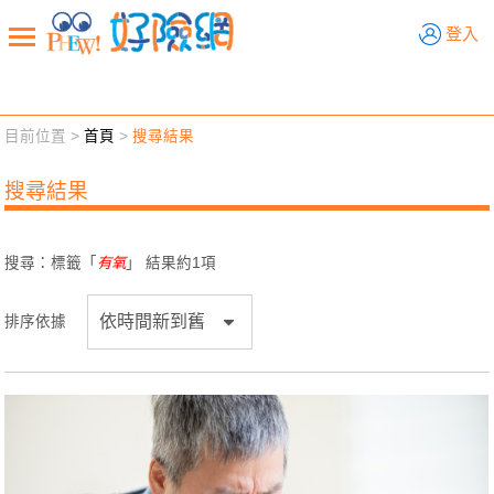
好險網
登入
目前位置 >
首頁
>
搜尋結果
新聞觀點
業務交流
好險懂生活
好險談健康
搜尋結果
退休先準備
好險學堂
輔銷工具
活動專區
搜尋：標籤「
有氧
」 結果約
1
項
排序依據