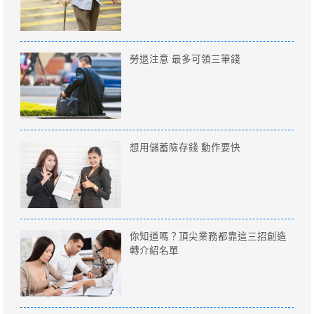
勞退注意 最多可領三筆錢
想用儲蓄險存錢 動作要快
你知道嗎？頂尖業務都靠這三招創造
轉介紹名單