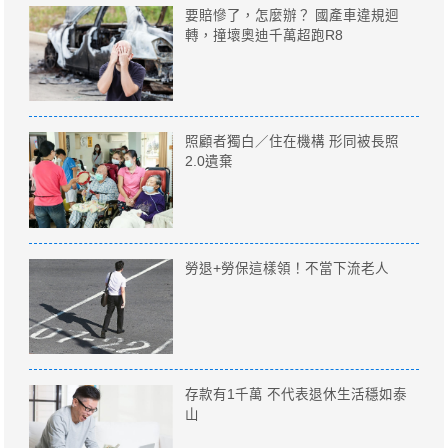
要賠慘了，怎麼辦？ 國產車違規迴
轉，撞壞奧迪千萬超跑R8
照顧者獨白／住在機構 形同被長照
2.0遺棄
勞退+勞保這樣領！不當下流老人
存款有1千萬 不代表退休生活穩如泰
山