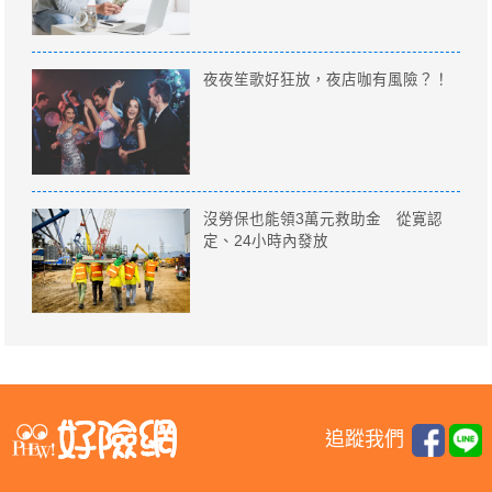
夜夜笙歌好狂放，夜店咖有風險？！
沒勞保也能領3萬元救助金 從寛認
定、24小時內發放
追蹤我們