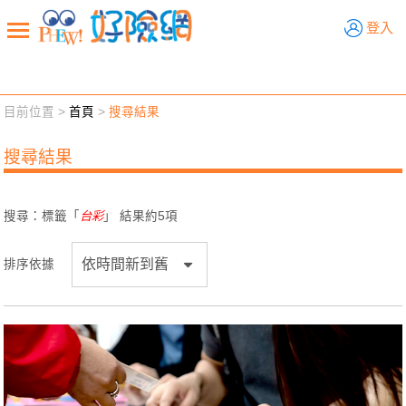
好險網
登入
目前位置 >
首頁
>
搜尋結果
新聞觀點
業務交流
好險懂生活
好險談健康
搜尋結果
退休先準備
好險學堂
輔銷工具
活動專區
搜尋：標籤「
台彩
」 結果約
5
項
排序依據