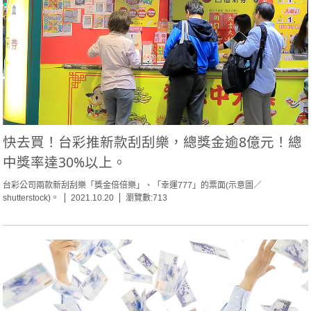
快去買！台彩推新款刮刮樂，總獎金逾8億元！總
中獎率達30%以上。
台彩公司兩款新刮刮樂「獎金倍倍樂」、「幸運777」的票面(示意圖／
shutterstock)。
2021.10.20
瀏覽數:713