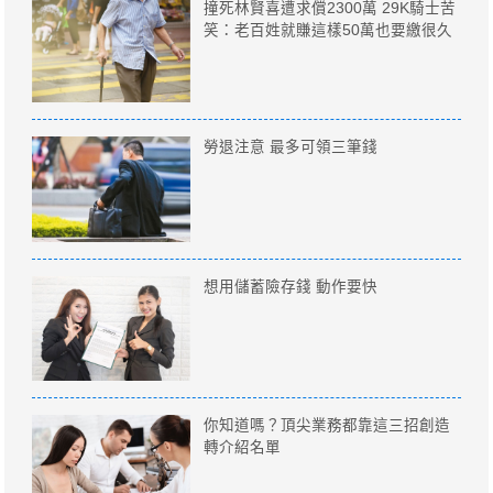
撞死林賢喜遭求償2300萬 29K騎士苦
笑：老百姓就賺這樣50萬也要繳很久
勞退注意 最多可領三筆錢
想用儲蓄險存錢 動作要快
你知道嗎？頂尖業務都靠這三招創造
轉介紹名單