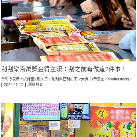
刮刮樂百萬獎金得主曝：刮之前有做這2件事！
台彩今表示，統計至1月26日，刮刮樂已刮出不少大獎！(示意圖／shutterstock)。
2022.01.27
瀏覽數:0