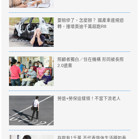
要賠慘了，怎麼辦？ 國產車違規迴
轉，撞壞奧迪千萬超跑R8
照顧者獨白／住在機構 形同被長照
2.0遺棄
勞退+勞保這樣領！不當下流老人
存款有1千萬 不代表退休生活穩如泰