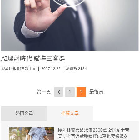
AI理財時代 瞄準三客群
經濟日報 記者趙于萱
2017.12.22
瀏覽數:2184
第一頁
1
2
最後頁
熱門文章
推薦文章
撞死林賢喜遭求償2300萬 29K騎士苦
笑：老百姓就賺這樣50萬也要繳很久