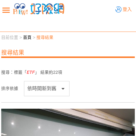
好險網
登入
目前位置 >
首頁
>
搜尋結果
新聞觀點
業務交流
好險懂生活
好險談健康
搜尋結果
退休先準備
好險學堂
輔銷工具
活動專區
搜尋：標籤「
ETF
」 結果約
22
項
排序依據