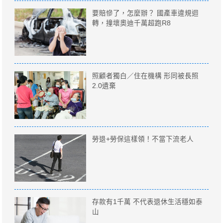
要賠慘了，怎麼辦？ 國產車違規迴
轉，撞壞奧迪千萬超跑R8
照顧者獨白／住在機構 形同被長照
2.0遺棄
勞退+勞保這樣領！不當下流老人
存款有1千萬 不代表退休生活穩如泰
山