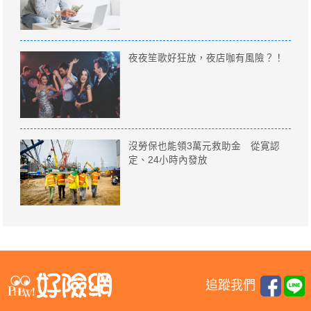
夜夜笙歌好狂放，夜店咖有風險？！
沒勞保也能領3萬元救助金 從寛認
定、24小時內發放
追蹤我們