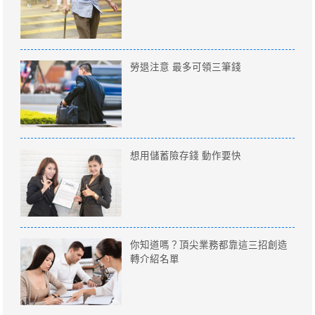
勞退注意 最多可領三筆錢
想用儲蓄險存錢 動作要快
你知道嗎？頂尖業務都靠這三招創造
轉介紹名單