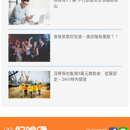
存款有1千萬 不代表退休生活穩如泰
山
夜夜笙歌好狂放，夜店咖有風險？！
沒勞保也能領3萬元救助金 從寛認
定、24小時內發放