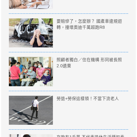
要賠慘了，怎麼辦？ 國產車違規迴
轉，撞壞奧迪千萬超跑R8
照顧者獨白／住在機構 形同被長照
2.0遺棄
勞退+勞保這樣領！不當下流老人