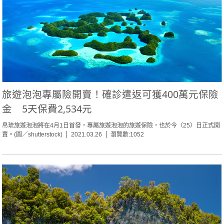
旅遊泡泡專屬險開賣！確診遣返可獲400萬元保險
金 5天保費2,534元
帛琉旅遊泡泡將在4月1日首發，專屬旅遊泡泡的旅遊保險，也於今（25）日正式開
賣。(圖／shutterstock)
2021.03.26
瀏覽數:1052