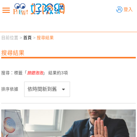
好險網
登入
目前位置 >
首頁
>
搜尋結果
新聞觀點
業務交流
好險懂生活
好險談健康
搜尋結果
退休先準備
好險學堂
輔銷工具
活動專區
搜尋：標籤「
旅遊泡泡
」 結果約
3
項
排序依據