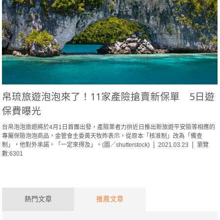
帛琉旅遊泡泡來了！11家產險搶賣新保單 5日遊
保費曝光
台帛泡泡旅遊將於4月1日首團出發，產險業者力拚近日推出新旅遊平安險等相應的
專屬保險泡泡商品，金管會主委黃天牧昨表示，從原本「核准制」改為「備查
制」，他對外承諾，「一定來得及」。(圖／shutterstock)
2021.03.23
瀏覽
數:6301
熱門文章
推薦文章