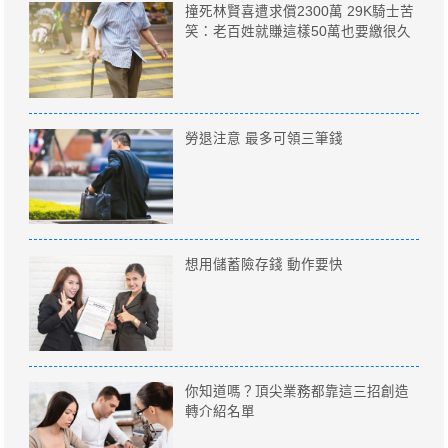
撞死林賢喜遭求償2300萬 29K騎士苦
笑：老百姓就賺這樣50萬也要繳很久
勞退注意 最多可領三筆錢
想用儲蓄險存錢 動作要快
你知道嗎？頂尖業務都靠這三招創造
轉介紹名單