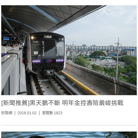
[新聞推薦]黑天鵝不斷 明年金控壽險嚴峻挑戰
好險網
2018.01.02
瀏覽數:1823