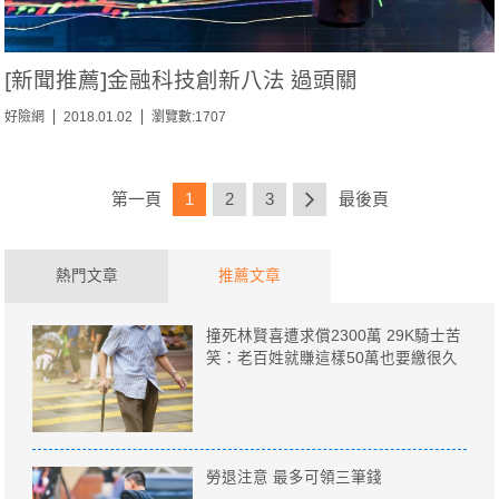
[新聞推薦]金融科技創新八法 過頭關
好險網
2018.01.02
瀏覽數:1707
第一頁
1
2
3
最後頁
熱門文章
推薦文章
撞死林賢喜遭求償2300萬 29K騎士苦
笑：老百姓就賺這樣50萬也要繳很久
勞退注意 最多可領三筆錢