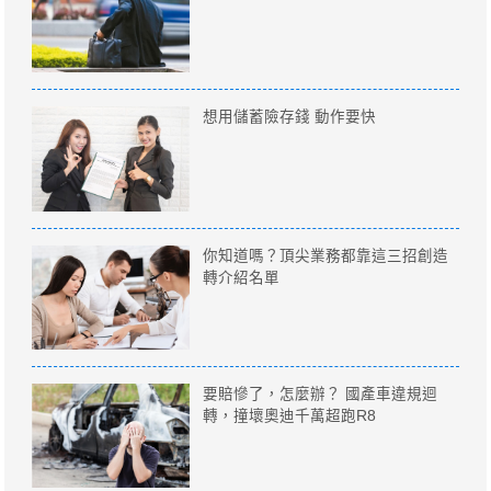
想用儲蓄險存錢 動作要快
你知道嗎？頂尖業務都靠這三招創造
轉介紹名單
要賠慘了，怎麼辦？ 國產車違規迴
轉，撞壞奧迪千萬超跑R8