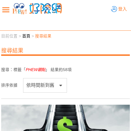
好險網
登入
目前位置 >
首頁
>
搜尋結果
新聞觀點
業務交流
好險懂生活
好險談健康
搜尋結果
退休先準備
好險學堂
輔銷工具
活動專區
搜尋：標籤「
PHEW觀點
」 結果約
58
項
排序依據