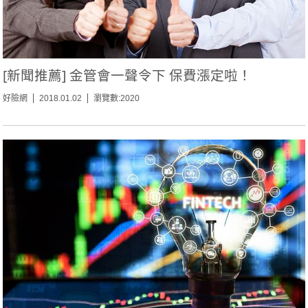
[新聞推薦] 金管會一聲令下 保費漲定啦！
好險網
2018.01.02
瀏覽數:2020