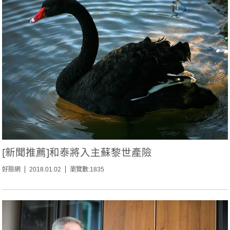
[新聞推薦]和泰將入主蘇黎世產險
好險網
2018.01.02
瀏覽數:1835