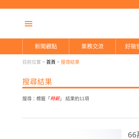
新聞觀點
業務交流
好險
目前位置 >
首頁
>
搜尋結果
搜尋結果
搜尋：標籤「
時薪
」 結果約
11
項
6