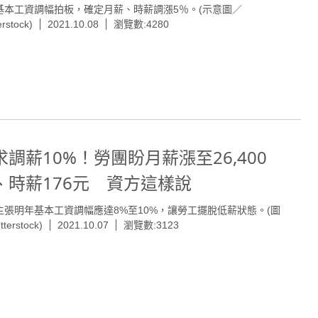
基本工資調幅拍板，確定月薪、時薪調漲5％。(示意圖／
erstock)
2021.10.08
瀏覽數:4280
求調薪10%！勞團盼月薪漲至26,400
、時薪176元 資方這樣說
主張明年基本工資調幅應達8%至10%，讓勞工擺脫低薪狀態。(圖
terstock)
2021.10.07
瀏覽數:3123