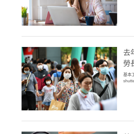
去
勞
基本
shutt