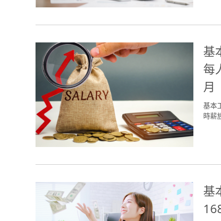
基
每
月
基本
時薪族
基
1