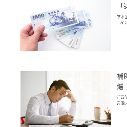
「
基本工
202
補
爐
行政
意圖／s