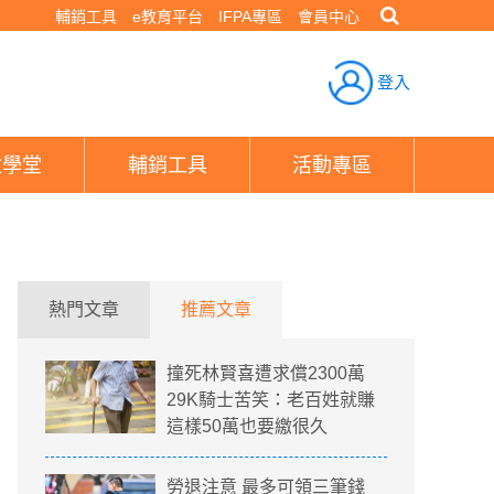
輔銷工具
e教育平台
IFPA專區
會員中心
登入
險學堂
輔銷工具
活動專區
熱門文章
推薦文章
撞死林賢喜遭求償2300萬
29K騎士苦笑：老百姓就賺
這樣50萬也要繳很久
勞退注意 最多可領三筆錢