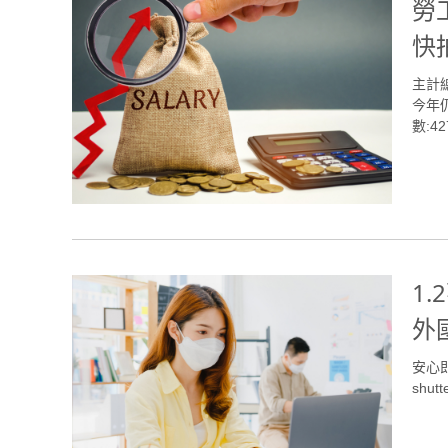
勞
快
主計
今年仍
數:42
1
外
安心
shutt