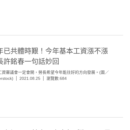
年已共體時艱！今年基本工資漲不漲
長許銘春一句話妙回
工資審議會一定會開，勞長希望今年能往好的方向發展。(圖／
erstock)
2021.08.25
瀏覽數:684