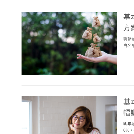
基
方
勞動
白名單
基
幅
明年
6%。(