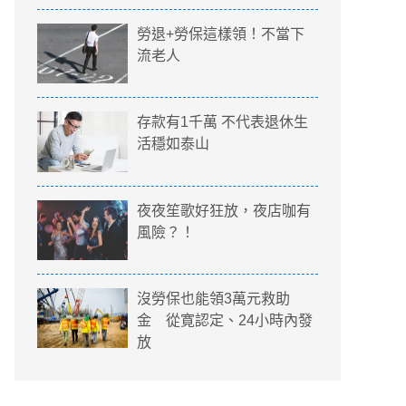
勞退+勞保這樣領！不當下
流老人
存款有1千萬 不代表退休生
活穩如泰山
夜夜笙歌好狂放，夜店咖有
風險？！
沒勞保也能領3萬元救助
金 從寛認定、24小時內發
放