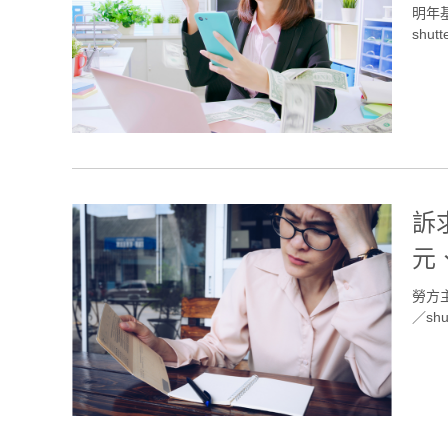
明年
shutt
訴
元
勞方
／shut