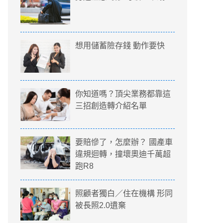
想用儲蓄險存錢 動作要快
你知道嗎？頂尖業務都靠這
三招創造轉介紹名單
要賠慘了，怎麼辦？ 國產車
違規迴轉，撞壞奧迪千萬超
跑R8
照顧者獨白／住在機構 形同
被長照2.0遺棄