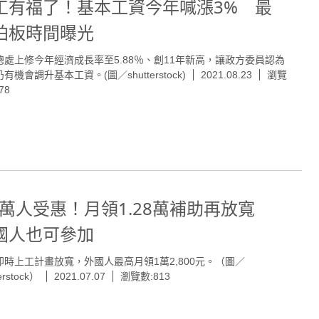
工有福了！基本工資今年喊漲3% 最
拍板時間曝光
總處上修今年經濟成長率至5.88％、創11年新高，讓政方委員認為
有機會調升基本工資。(圖／shutterstock)
2021.08.23
瀏覽
78
.2萬人受惠！月領1.28萬補助再放寬
國人也可參加
即時上工計畫放寬，外國人最高月領1萬2,800元。（圖／
erstock）
2021.07.07
瀏覽數:813