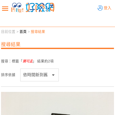
好險網
登入
目前位置 >
首頁
>
搜尋結果
新聞觀點
業務交流
好險懂生活
好險談健康
搜尋結果
退休先準備
好險學堂
輔銷工具
活動專區
搜尋：標籤「
寶可孟
」 結果約
2
項
排序依據