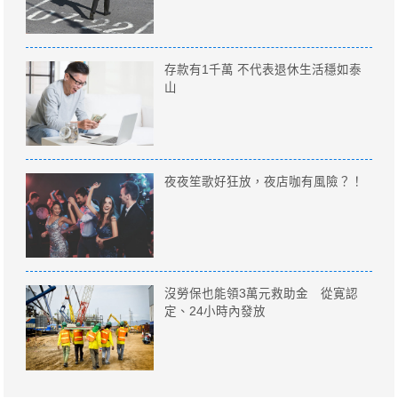
存款有1千萬 不代表退休生活穩如泰
山
夜夜笙歌好狂放，夜店咖有風險？！
沒勞保也能領3萬元救助金 從寛認
定、24小時內發放