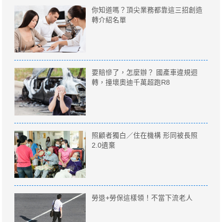
你知道嗎？頂尖業務都靠這三招創造
轉介紹名單
要賠慘了，怎麼辦？ 國產車違規迴
轉，撞壞奧迪千萬超跑R8
照顧者獨白／住在機構 形同被長照
2.0遺棄
勞退+勞保這樣領！不當下流老人