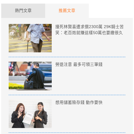
熱門文章
推薦文章
撞死林賢喜遭求償2300萬 29K騎士苦
笑：老百姓就賺這樣50萬也要繳很久
勞退注意 最多可領三筆錢
想用儲蓄險存錢 動作要快