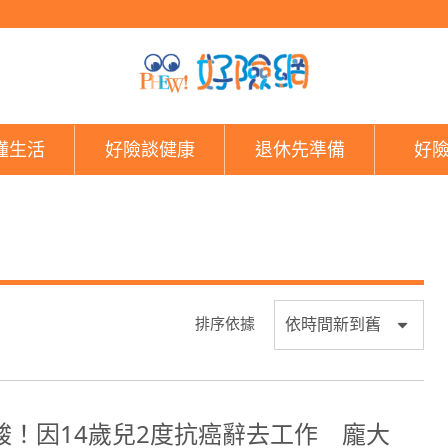
好險網
懂生活
好險談健康
退休先準備
好
排序依據
酸！因14歲兒2度抗癌辭去工作 龐大