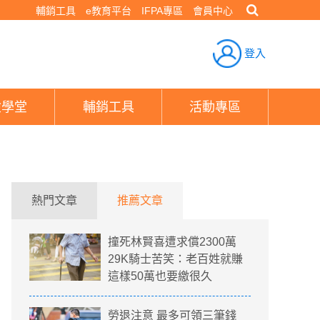
輔銷工具
e教育平台
IFPA專區
會員中心
登入
險學堂
輔銷工具
活動專區
熱門文章
推薦文章
撞死林賢喜遭求償2300萬
29K騎士苦笑：老百姓就賺
這樣50萬也要繳很久
勞退注意 最多可領三筆錢