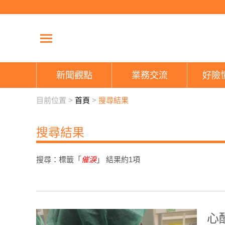
新聞觀點
業務交流
好險
目前位置 >
首頁
>
搜尋結果
搜尋結果
搜尋：標籤「
催淚
」 結果約
1
項
心