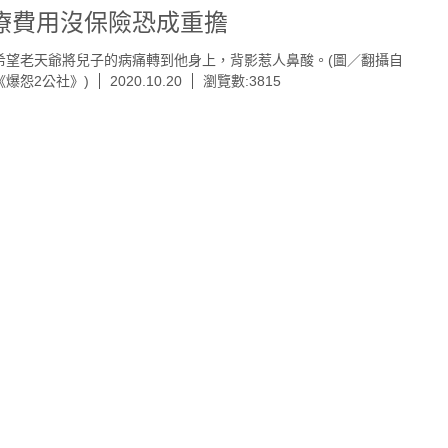
療費用沒保險恐成重擔
希望老天爺將兒子的病痛轉到他身上，背影惹人鼻酸。(圖／翻攝自
《爆怨2公社》)
2020.10.20
瀏覽數:3815