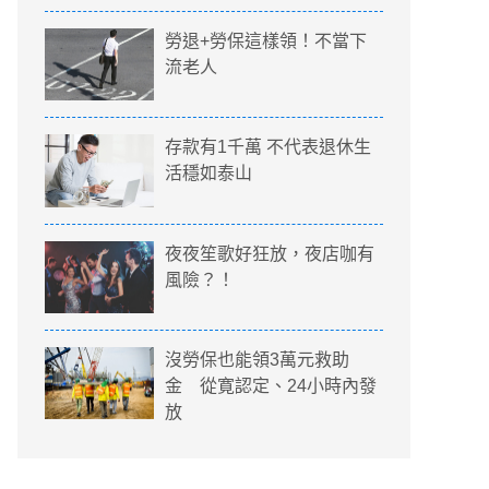
勞退+勞保這樣領！不當下
流老人
存款有1千萬 不代表退休生
活穩如泰山
夜夜笙歌好狂放，夜店咖有
風險？！
沒勞保也能領3萬元救助
金 從寛認定、24小時內發
放