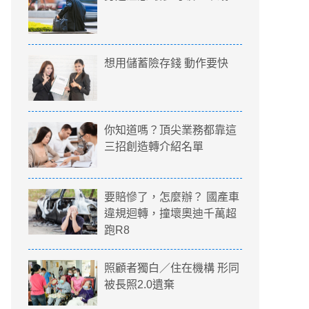
想用儲蓄險存錢 動作要快
你知道嗎？頂尖業務都靠這
三招創造轉介紹名單
要賠慘了，怎麼辦？ 國產車
違規迴轉，撞壞奧迪千萬超
跑R8
照顧者獨白／住在機構 形同
被長照2.0遺棄