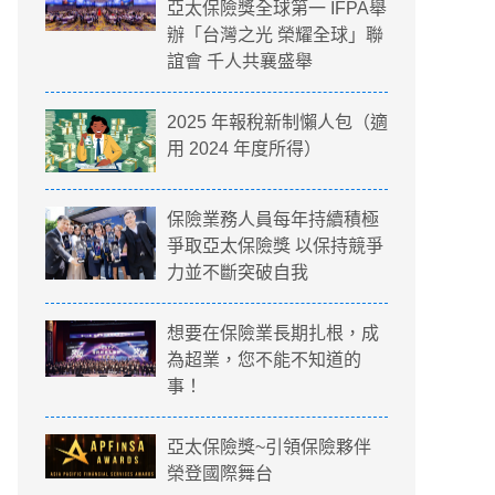
亞太保險獎全球第一 IFPA舉
辦「台灣之光 榮耀全球」聯
誼會 千人共襄盛舉
2025 年報稅新制懶人包（適
用 2024 年度所得）
保險業務人員每年持續積極
爭取亞太保險獎 以保持競爭
力並不斷突破自我
想要在保險業長期扎根，成
為超業，您不能不知道的
事！
亞太保險獎~引領保險夥伴
榮登國際舞台