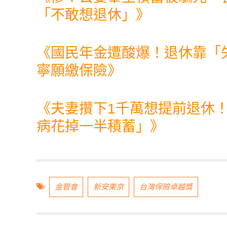
「不敢想退休」
》
《
國民年金遭酸爆！退休靠「
寧願繳保險
》
《
夫妻攢下1千萬想提前退休
病花掉一半積蓄」
》
金管會
新安東京
台灣保險卓越獎