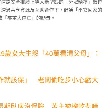
在道路安全推廣上導入新型態的「分眾精準」數位
，透過共享資源及互助合作下，倡議「平安回家的
故「零重大傷亡」的願景。
9歲女大生怨「40萬看清父母」：
作就該保」 老闆偷吃步小心虧大
長期臥床沒保險 苦主被榨乾悲嘆