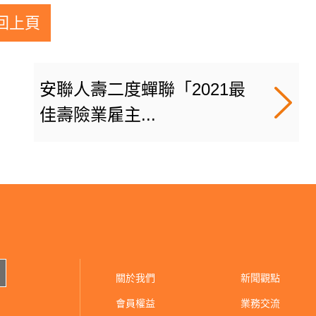
回上頁
安聯人壽二度蟬聯「2021最
佳壽險業雇主...
關於我們
新聞觀點
會員權益
業務交流