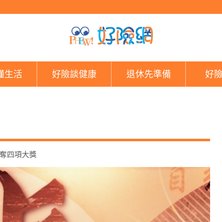
好險網
懂生活
好險談健康
退休先準備
好
奪四項大獎