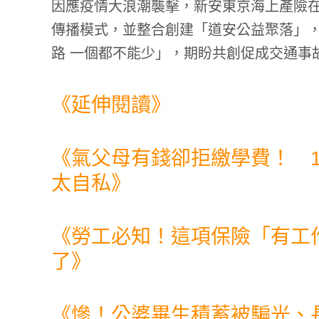
因應疫情大浪潮襲擊，新安東京海上產險
傳播模式，並整合創建「道安公益聚落」
路 一個都不能少」，期盼共創促成交通事
《延伸閱讀》
《
氣父母有錢卻拒繳學費！ 1
太自私
》
《
勞工必知！這項保險「有工
了
》
《
慘！公婆畢生積蓄被騙光、