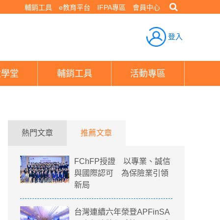
輔銷工具
e教育平台
IFPA專區
會員中心
登入
險學堂
輔銷工具
活動專區
熱門文章
推薦文章
FChFP授證 以專業、誠信
與國際認可 為保險業引領
新局
台灣連續六年榮登APFinSA