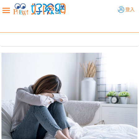
好險網
登入
新聞觀點
業務交流
好險懂生活
好險談健康
退休先準備
好險學堂
輔銷工具
活動專區