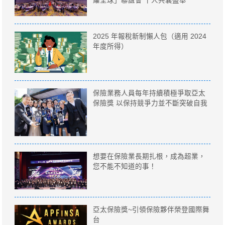
耀全球」聯誼會 千人共襄盛舉
2025 年報稅新制懶人包（適用 2024
年度所得）
保險業務人員每年持續積極爭取亞太
保險獎 以保持競爭力並不斷突破自我
想要在保險業長期扎根，成為超業，
您不能不知道的事！
亞太保險獎~引領保險夥伴榮登國際舞
台