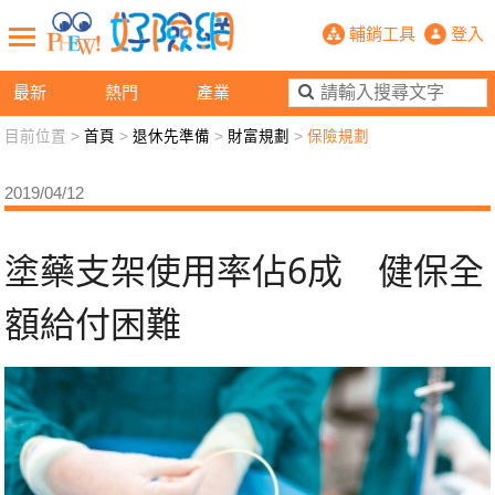
塗藥支架使用率佔6成 健保全額給付
輔銷工具
登入
最新
熱門
產業
目前位置 >
首頁
>
退休先準備
>
財富規劃
>
保險規劃
新聞觀點
業務交流
好險懂生活
好險談健康
2019/04/12
退休先準備
好險學堂
輔銷工具
活動專區
塗藥支架使用率佔6成 健保全
額給付困難