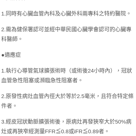
1.同時有心臟血管內科及心臟外科兩專科之特約醫院。
2.需為健保署認可並經中華民國心臟學會認可的心臟專
科醫師。
●適應症
1.執行心導管氣球擴張術時（或術後24小時內），冠狀
血管急性阻塞或瀕臨急性阻塞者。
2.原發性病灶血管內徑大於等於2.5毫米，且符合特定條
件者。
3.經皮冠狀動脈擴張術後，原病灶再發狹窄大於50%病
灶或再狹窄經測量FFR≦0.8或iFR≦0.89者。