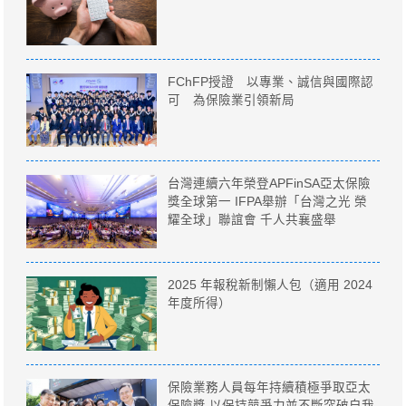
FChFP授證 以專業、誠信與國際認
可 為保險業引領新局
台灣連續六年榮登APFinSA亞太保險
獎全球第一 IFPA舉辦「台灣之光 榮
耀全球」聯誼會 千人共襄盛舉
2025 年報稅新制懶人包（適用 2024
年度所得）
保險業務人員每年持續積極爭取亞太
保險獎 以保持競爭力並不斷突破自我