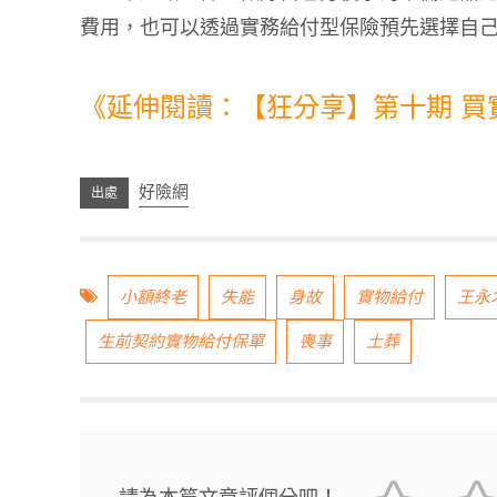
費用，也可以透過實務給付型保險預先選擇自
《延伸閱讀：【狂分享】第十期 買
好險網
小額終老
失能
身故
實物給付
王永
生前契約實物給付保單
喪事
土葬