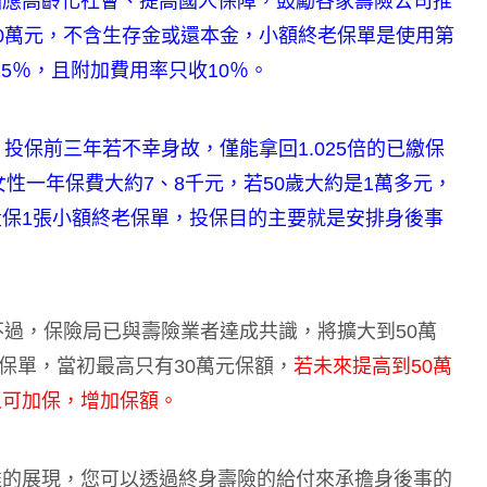
因應高齡化社會、提高國人保障，鼓勵各家壽險公司推
0萬元，不含生存金或還本金，小額終老保單是使用第
25％，且附加費用率只收10％。
投保前三年若不幸身故，僅能拿回1.025倍的已繳保
女性一年保費大約7、8千元，若50歲大約是1萬多元，
保1張小額終老保單，投保目的主要就是安排身後事
不過，保險局已與壽險業者達成共識，將擴大到50萬
老保單，當初最高只有30萬元保額，
若未來提高到50萬
人可加保，增加保額。
達的展現，您可以透過終身壽險的給付來承擔身後事的