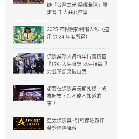
辦「台灣之光 榮耀全球」聯
誼會 千人共襄盛舉
2025 年報稅新制懶人包（適
用 2024 年度所得）
保險業務人員每年持續積極
爭取亞太保險獎 以保持競爭
力並不斷突破自我
想要在保險業長期扎根，成
為超業，您不能不知道的
事！
亞太保險獎~引領保險夥伴
榮登國際舞台