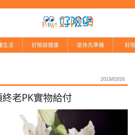
身後事保險幫什麼？ 
懂生活
好險談健康
退休先準備
好
2019/03/26
終老PK實物給付