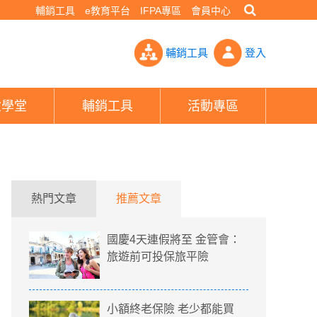
輔銷工具
e教育平台
IFPA專區
會員中心
小額終老PK實物給付- PHEW!好險網
輔銷工具
登入
險學堂
輔銷工具
活動專區
熱門文章
推薦文章
國慶4天連假將至 金管會：
旅遊前可投保旅平險
小額終老保險 老少都能買