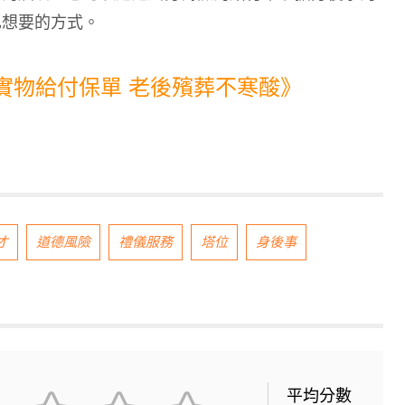
己想要的方式。
實物給付保單 老後殯葬不寒酸》
才
道德風險
禮儀服務
塔位
身後事
平均分數