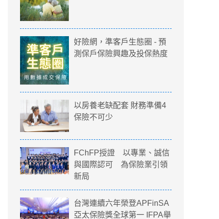
好險網，準客戶生態圈 - 預
測保戶保險興趣及投保熱度
以房養老缺配套 財務準備4
保險不可少
FChFP授證 以專業、誠信
與國際認可 為保險業引領
新局
台灣連續六年榮登APFinSA
亞太保險獎全球第一 IFPA舉