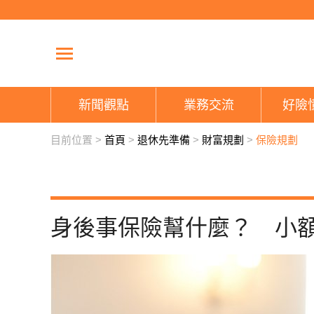
新聞觀點
業務交流
好險
目前位置 >
首頁
>
退休先準備
>
財富規劃
>
保險規劃
身後事保險幫什麼？ 小額