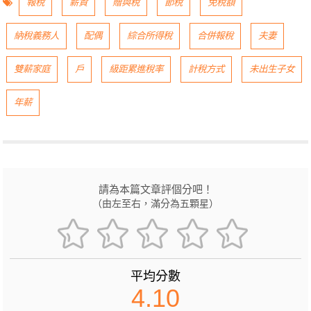
報稅
薪資
贈與稅
節稅
免稅額
納稅義務人
配偶
綜合所得稅
合併報稅
夫妻
雙薪家庭
戶
級距累進稅率
計稅方式
未出生子女
年薪
請為本篇文章評個分吧！
（由左至右，滿分為五顆星）
平均分數
4.10