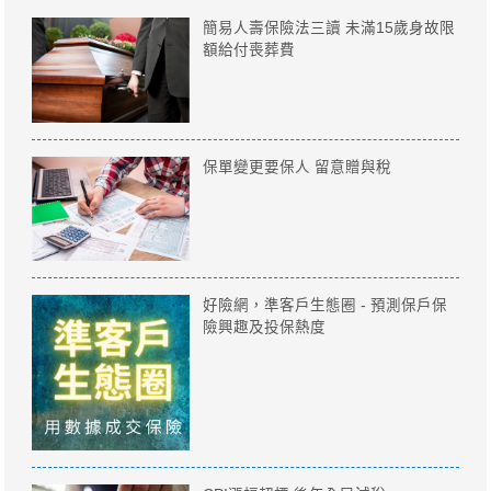
簡易人壽保險法三讀 未滿15歲身故限
額給付喪葬費
保單變更要保人 留意贈與稅
好險網，準客戶生態圈 - 預測保戶保
險興趣及投保熱度