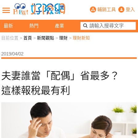
夫妻誰當「配偶」省最多？ 這樣報稅
輔銷工具
登入
最新
熱門
產業
目前位置 >
首頁
>
新聞觀點
>
理財
>
理財新知
新聞觀點
業務交流
好險懂生活
好險談健康
2019/04/02
退休先準備
好險學堂
輔銷工具
活動專區
夫妻誰當「配偶」省最多？
這樣報稅最有利