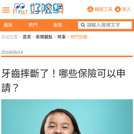
牙齒摔斷了！哪些保險可以申請？- 
輔銷工具
登入
最新
熱門
產業
目前位置 >
首頁
>
新聞觀點
>
時事
>
熱門話題
新聞觀點
業務交流
好險懂生活
好險談健康
2018/06/14
退休先準備
好險學堂
輔銷工具
活動專區
牙齒摔斷了！哪些保險可以申
請？