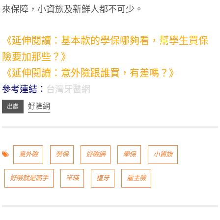
來保障，小資族及新鮮人都不可少。
《延伸閱讀：基本款的學保哪夠看，幫學生買保
險要加那些？》
《延伸閱讀：意外險跟誰買，有差嗎？》
參考連結：
台灣牙醫網
好險網
意外險
勞保
好險網
學保
小資族
好險就是高手
羋瑛
植牙
雇主險