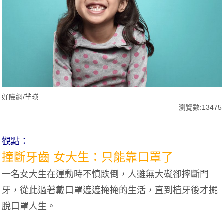
好險網/羋瑛
瀏覽數:13475
觀點：
撞斷牙齒 女大生：只能靠口罩了
一名女大生在運動時不慎跌倒，人雖無大礙卻摔斷門
牙，從此過著戴口罩遮遮掩掩的生活，直到植牙後才擺
脫口罩人生。