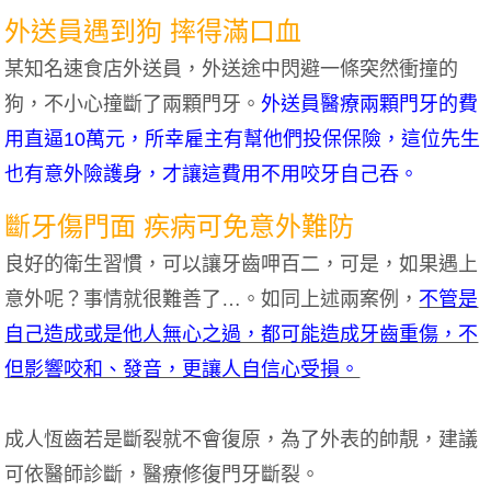
外送員遇到狗 摔得滿口血
某知名速食店外送員，外送途中閃避一條突然衝撞的
狗，不小心撞斷了兩顆門牙。
外送員醫療兩顆門牙的費
用直逼10萬元，所幸雇主有幫他們投保保險，這位先生
也有意外險護身，才讓這費用不用咬牙自己吞。
斷牙傷門面 疾病可免意外難防
良好的衛生習慣，可以讓牙齒呷百二，可是，如果遇上
意外呢？事情就很難善了…。如同上述兩案例，
不管是
自己造成或是他人無心之過，都可能造成牙齒重傷，不
但影響咬和、發音，更讓人自信心受損。
成人恆齒若是斷裂就不會復原，為了外表的帥靚，建議
可依醫師診斷，醫療修復門牙斷裂。