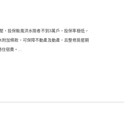
房屋，投保颱風洪水險者不到3萬戶，投保率極低，
水附加條款，可保障不動產及動產，且整修房屋期
臨時住宿費。
...