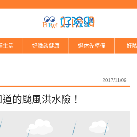
泡水車怎麼辦？你不能
懂生活
好險談健康
退休先準備
好
2017/11/09
知道的颱風洪水險！