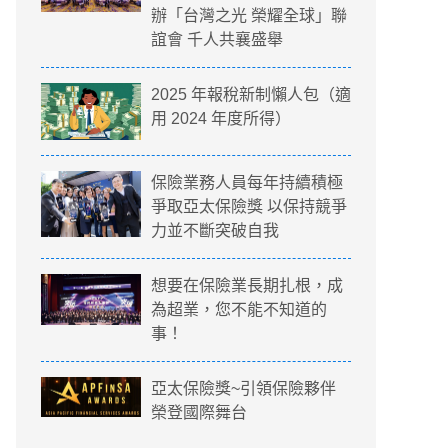
辦「台灣之光 榮耀全球」聯
誼會 千人共襄盛舉
2025 年報稅新制懶人包（適
用 2024 年度所得）
保險業務人員每年持續積極
爭取亞太保險獎 以保持競爭
力並不斷突破自我
想要在保險業長期扎根，成
為超業，您不能不知道的
事！
亞太保險獎~引領保險夥伴
榮登國際舞台