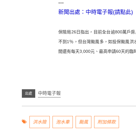
---
新聞出處：
中時電子報(請點此)
保險局26日指出，目前全台逾800萬戶
不到1％，但台灣颱風多，如投保颱風洪
間還有每天3,000元、最高申請60天的
中時電子報
洪水險
泡水車
颱風
附加條款