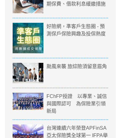
期保費、借款利息緩繳措施
好險網，準客戶生態圈 - 預
測保戶保險興趣及投保熱度
颱風來襲 旅綜險須留意眉角
FChFP授證 以專業、誠信
與國際認可 為保險業引領
新局
台灣連續六年榮登APFinSA
亞太保險獎全球第一 IFPA舉