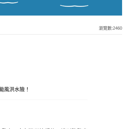
瀏覽數:2460
颱風洪水險！