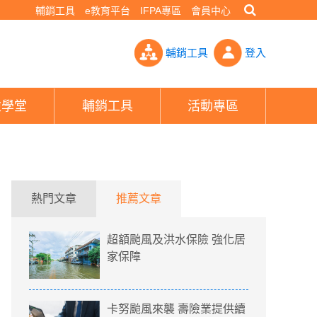
輔銷工具
e教育平台
IFPA專區
會員中心
不知道的颱風洪水險！- PHEW!好險網
輔銷工具
登入
險學堂
輔銷工具
活動專區
熱門文章
推薦文章
超額颱風及洪水保險 強化居
家保障
卡努颱風來襲 壽險業提供續