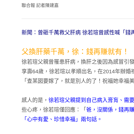
聯合報 記者陳建嘉
新聞：曾砸千萬救父肝病 徐若瑄曾感性喊「錢
父換肝藥千萬，徐：錢再賺就有！
徐若瑄父親曾罹患肝病，換肝之後因為感冒引發
享壽64歲，徐若瑄以孝順出名，在2014年辦
「查某囡要嫁了，就是別人的了！祝福她幸福
感人的是，
徐若瑄父親提到自己病入膏肓、需
些心疼，徐若瑄僅回應：「
爸，沒關係，錢再
「心中有愛、珍惜幸福」兩句話。