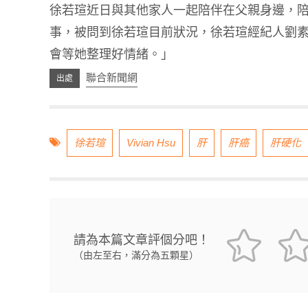
徐若瑄近日與其他家人一起陪伴在父親身邊，
事，被問到徐若瑄目前狀況，徐若瑄經紀人劉
會等她整理好情緒。」
聯合新聞網
徐若瑄
Vivian Hsu
肝
肝癌
肝硬化
請為本篇文章評個分吧！
（由左至右，滿分為五顆星）