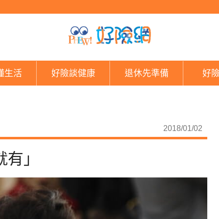
她燒千萬救父病 「錢
懂生活
好險談健康
退休先準備
好
2018/01/02
就有」