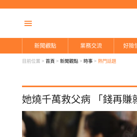
新聞觀點
業務交流
好險
目前位置 >
首頁
>
新聞觀點
>
時事
>
熱門話題
她燒千萬救父病 「錢再賺