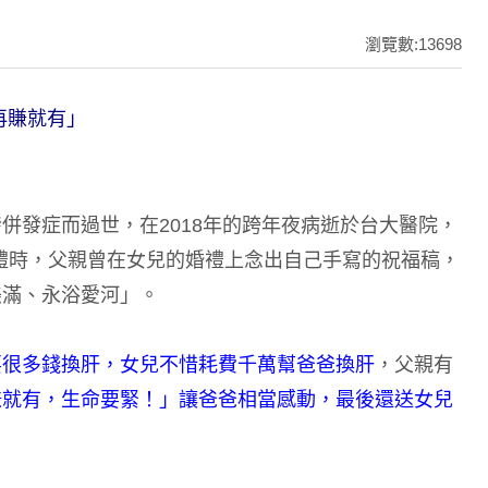
瀏覽數:13698
再賺就有」
併發症而過世，在2018年的跨年夜病逝於台大醫院，
婚禮時，父親曾在女兒的婚禮上念出自己手寫的祝福稿，
美滿、永浴愛河」。
要很多錢換肝，女兒不惜耗費千萬幫爸爸換肝
，父親有
賺就有，生命要緊！」讓爸爸相當感動，最後還送女兒