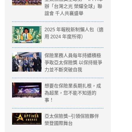
辦「台灣之光 榮耀全球」聯
誼會 千人共襄盛舉
2025 年報稅新制懶人包（適
用 2024 年度所得）
保險業務人員每年持續積極
爭取亞太保險獎 以保持競爭
力並不斷突破自我
想要在保險業長期扎根，成
為超業，您不能不知道的
事！
亞太保險獎~引領保險夥伴
榮登國際舞台