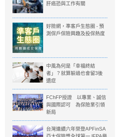
肝癌恐與工作有關
好險網，準客戶生態圈 - 預
測保戶保險興趣及投保熱度
中風為何是「幸福終結
者」？就算躲過也會留3後
遺症
FChFP授證 以專業、誠信
與國際認可 為保險業引領
新局
台灣連續六年榮登APFinSA
亞太保險獎全球第一 IFPA舉