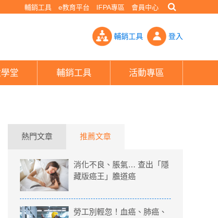
輔銷工具
e教育平台
IFPA專區
會員中心
再賺就有」- PHEW!好險網
輔銷工具
登入
險學堂
輔銷工具
活動專區
熱門文章
推薦文章
消化不良、脹氣… 查出「隱
藏版癌王」膽道癌
勞工別輕忽！血癌、肺癌、