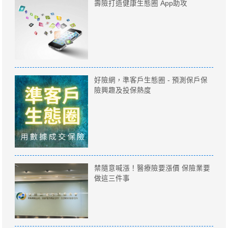
壽險打造健康生態圈 App助攻
好險網，準客戶生態圈 - 預測保戶保
險興趣及投保熱度
禁隨意喊漲！醫療險要漲價 保險業要
做這三件事