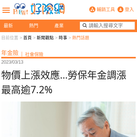
物價上漲效應…勞保年金調漲 最高逾7.
輔銷工具
登入
最新
熱門
產業
目前位置 >
首頁
>
新聞觀點
>
時事
>
熱門話題
新聞觀點
業務交流
好險懂生活
好險談健康
年金險
社會保險
退休先準備
好險學堂
輔銷工具
活動專區
2023/03/13
物價上漲效應…勞保年金調漲
最高逾7.2%