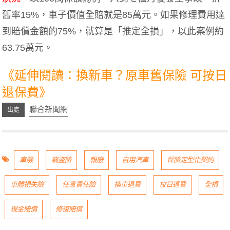
舊率15%，車子價值全賠就是85萬元。如果修理費用達
到賠償金額的75%，就算是「推定全損」，以此案例約
63.75萬元。
《延伸閱讀：換新車？原車舊保險 可按日
退保費》
聯合新聞網
車險
竊盜險
報廢
自用汽車
保險定型化契約
車體損失險
任意責任險
換車退費
按日退費
全損
現金賠償
修復賠償