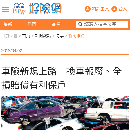
車險新規上路 換車報廢、全損賠償有
輔銷工具
登入
最新
熱門
產業
目前位置 >
首頁
>
新聞觀點
>
時事
>
新聞推薦
新聞觀點
業務交流
好險懂生活
好險談健康
2019/04/02
退休先準備
好險學堂
輔銷工具
活動專區
車險新規上路 換車報廢、全
損賠償有利保戶